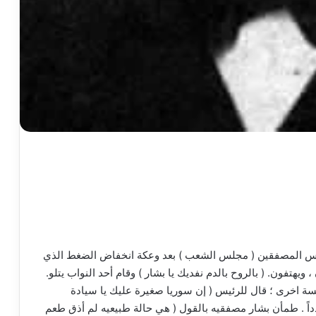
س المصفقين ( مجلس الشعب ) بعد وعكة انخفاض الضغط الذي
 ويهتفون. ( بالروح بالدم نفديك يا بشار ) وقام أحد النواب يتلو.
سة اخرى ؛ قال للرئيس ( إن سوريا صغيرة عليك يا سيادة
داً . طمأن بشار مصفقيه بالقول ( هي حالة طبيعيه لم أذق طعم