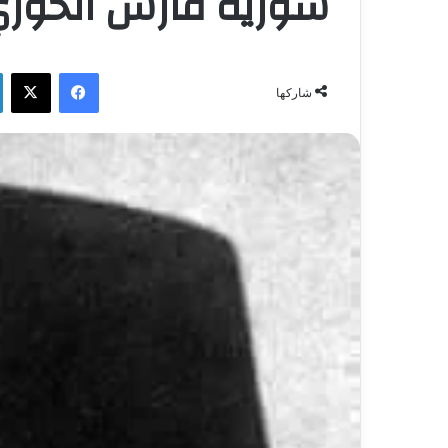
سورية فارس الخوري
فيسبوك
‫X
شاركها