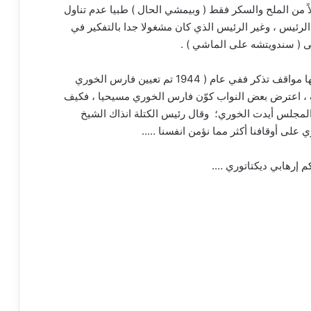
 من الملح والسكر فقط ( وبيمشي الحال ) طبيا عدم تناول
رئيس ، وغير الرئيس الذي كان مشغولا جدا بالتفكير في
ى ( سندويتشه على الماشي ) .
شهدت سوريا في تاريخها النيابي مجالس سطرت خلالها مواقف تذكر ففي عام ( 1944 تم تعيين فارس الخوري
ف ، اعترض بعض النواب كوّن فارس الخوري مسيحيا ، فكيف
ي المجلس أيدت الخوري؛ وقال رئيس الكتلة انذاك الشيخ
على أوقافنا أكثر مما نؤمن انفسنا …..
 إرهابي ديكتاتوري ….