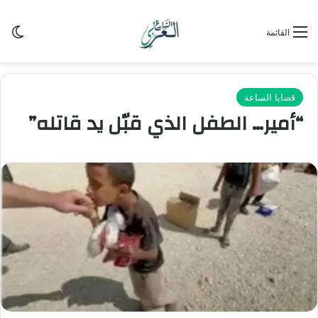
الو
القائمة
قضايا الساعة
“أمير… الطفل الذي قبّل يد قاتله”