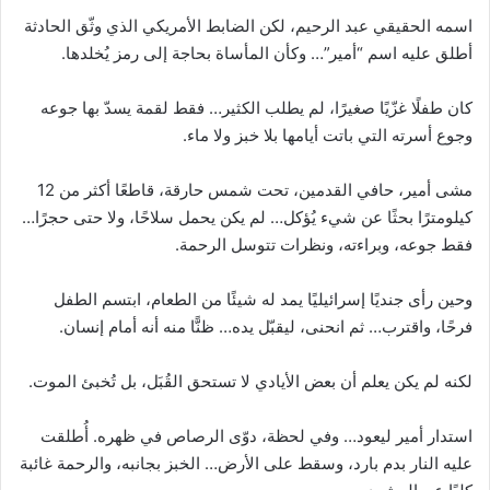
اسمه الحقيقي عبد الرحيم، لكن الضابط الأمريكي الذي وثّق الحادثة
أطلق عليه اسم “أمير”… وكأن المأساة بحاجة إلى رمز يُخلدها.
كان طفلًا غزّيًا صغيرًا، لم يطلب الكثير… فقط لقمة يسدّ بها جوعه
وجوع أسرته التي باتت أيامها بلا خبز ولا ماء.
مشى أمير، حافي القدمين، تحت شمس حارقة، قاطعًا أكثر من 12
كيلومترًا بحثًا عن شيء يُؤكل… لم يكن يحمل سلاحًا، ولا حتى حجرًا…
فقط جوعه، وبراءته، ونظرات تتوسل الرحمة.
وحين رأى جنديًا إسرائيليًا يمد له شيئًا من الطعام، ابتسم الطفل
فرحًا، واقترب… ثم انحنى، ليقبّل يده… ظنًّا منه أنه أمام إنسان.
لكنه لم يكن يعلم أن بعض الأيادي لا تستحق القُبَل، بل تُخبئ الموت.
استدار أمير ليعود… وفي لحظة، دوّى الرصاص في ظهره. أُطلقت
عليه النار بدم بارد، وسقط على الأرض… الخبز بجانبه، والرحمة غائبة