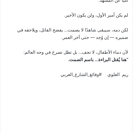
كليًا عن المشهد.
لم يكن أمير الأول، ولن يكون الأخير.
لكن دمه، سيبقى شاهدًا لا يصمت… يفضح القاتل، ويلاحقه في
ضميره — إن وُجد — حتى آخر العمر.
لأن دماء الأطفال، لا تجف… بل تظل تصرخ في وجه العالم:
“هنا يُقتل البراءة… باسم الصمت.
ريم العلوي #وفائغ_الشارع_العربي