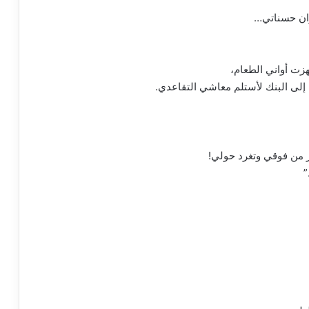
زان حسناتي…
زت أواني الطعام،
 إلى البنك لأستلم معاشي التقاعدي.
ر من فوقي وتغرد حولي!
”