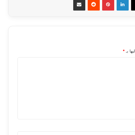
يها بـ
*