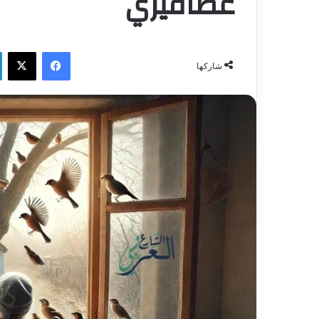
عصافيري
فيسبوك
‫X
شاركها