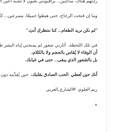
رأيتهم هناك، ساكنين… يراقبونني بعيون لا تُشبه أعين ال
وما إن فتحت الزجاج، حتى هبطوا جميعًا، مسرعين… كأن
“لم نكن نريد الطعام… كنا ننتظركِ أنتِ.”
في تلك اللحظة، أثارني شعور لم يمنحني إياه البشر 
أن الوفاء لا يُقاس بالحجم ولا بالكلام،
بل بالشعور الذي يبقى… حتى في غيابك.
أنك حين تُعطي الحب الصادق بقلبك،
حين يُقدَّمه دون
ريم العلوي #الشارع_العربي
ه