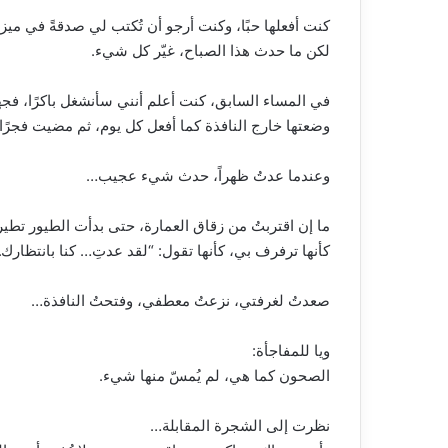
كنت أفعلها حبًا، وكنت أرجو أن تُكتب لي صدقةً في مي
لكن ما حدث هذا الصباح، غيّر كل شيء.
في المساء السابق، كنت أعلم أنني سأنشغل باكرًا، فجه
وضعتها خارج النافذة كما أفعل كل يوم، ثم مضيت فجرًا
وعندما عدتُ ظهراً، حدث شيء عجيب…
ما إن اقتربتُ من زقاق العمارة، حتى بدأت الطيور تطي
كأنها ترفرف بي، كأنها تقول: “لقد عدتِ… كنا بانتظارك.
صعدتُ لغرفتي، نزعتُ معطفي، وفتحتُ النافذة…
ويا للمفاجأة:
الصحون كما هي، لم يُمسّ منها شيء.
نظرت إلى الشجرة المقابلة…