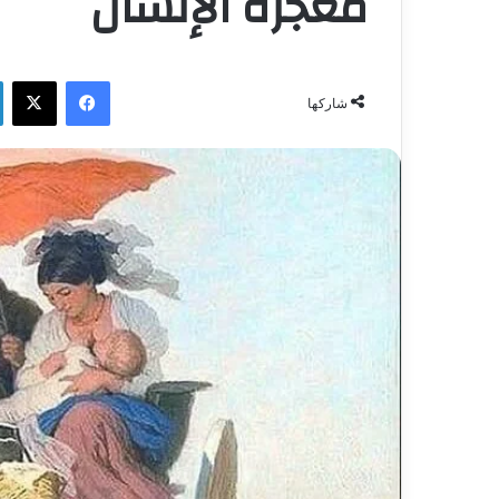
معجزة الإنسان
فيسبوك
‫X
شاركها