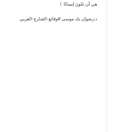
هي أن تكونَ إنسانًا .!
د:رضوان بك موسى #وقائع-الشارع-العربي