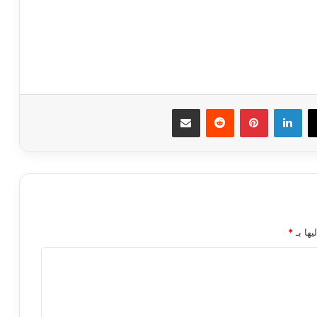
ك
‫X
لينكدإن
بينتيريست
مشاركة عبر البريد
يها بـ
*