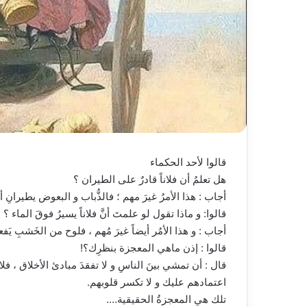
قالوا لأحد الحكماء
هل تعلمُ أن فلاناً قادرٌ على الطيران ؟
أجاب : هذا الأمرُ غيرَ مهم ؛ فالذُّباب و البعوض يطيرانِ أي
قالوا: و ماذا تقول لو علمتَ أنَّ فلاناً يسيرُ فوقَ الماء ؟
أجاب : و هذا الأمُر أيضاً غيرَ مُهم ، فلوح من الخَشبِ يَ
قالوا : إذن ماهي المعجزة بنظرِك؟!
قال : أن تمشي بينَ الناسِ و لا تفقدَ مبادئ الأخلاق ، فل
اعتمادهم عليك و لا تكسر قلوبهم.
تلك هي المعجزةُ الحقيقية….