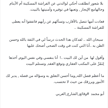
بلا شعور انطلقت أحكي لوالدتي عن الفراشة المسكينة أم الأيتام
وحالهامع الإيجار , وتعبها في توفيره وأمنيتها بالبيت.
فعادت أمها تتصل بالأقارب وتسألهم عن رأيهم فاتفقوا أنه يعطى
للفراشة المسكينة ..
سبحان الله .. لقدكان هذا الحدث درساً لي في الثقة بالله وحسن
الظن به ..أنا التي كنت في وقت الضحى أضحك عليها
وأقول لها من أين لك البيت ..! أنا بنفسي وفي نفس اليوم, آخذها
لِنَمُرَّ على المكتب العقاري وتوقع العقد, وتستلم البيت
ما أعظم فضل الله,,وما أحسن التعلق به وسؤاله من فضله , يدبر لك
الأمور ويرزقك من حيث لا تحتسب.
أبو مجمد #وقائع_الشارع_العربي