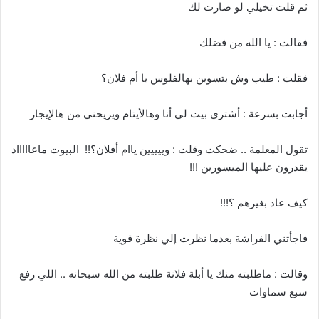
ثم قلت تخيلي لو صارت لك
فقالت : يا الله من فضلك
فقلت : طيب وش بتسوين بهالفلوس يا أم فلان؟
أجابت بسرعة : أشتري بيت لي أنا وهالأيتام ويريحني من هالإيجار
تقول المعلمة .. ضحكت وقلت : وييييين ياام أفلان؟!! البيوت ماعاااااد
يقدرون عليها الميسورين !!!
كيف عاد بغيرهم ؟!!!
فاجأتني الفراشة بعدما نظرت إلي نظرة قوية
وقالت : ماطلبته منك يا أبلة فلانة طلبته من الله سبحانه .. اللي رفع
سبع سماوات