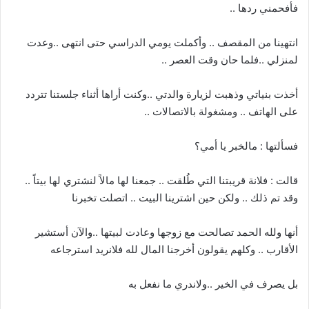
فأفحمني ردها ..
انتهينا من المقصف .. وأكملت يومي الدراسي حتى انتهى ..وعدت
لمنزلي ..فلما حان وقت العصر ..
أخذت بنياتي وذهبت لزيارة والدتي ..وكنت أراها أثناء جلستنا تتردد
على الهاتف .. ومشغولة بالاتصالات ..
فسألتها : مالخبر يا أمي؟
قالت : فلانة قريبتنا التي طُلقت .. جمعنا لها مالاً لنشتري لها بيتاً ..
وقد تم ذلك .. ولكن حين اشترينا البيت .. اتصلت تخبرنا
أنها ولله الحمد تصالحت مع زوجها وعادت لبيتها ..والآن أستشير
الأقارب .. وكلهم يقولون أخرجنا المال لله فلانريد استرجاعه
بل يصرف في الخير ..ولاندري ما نفعل به