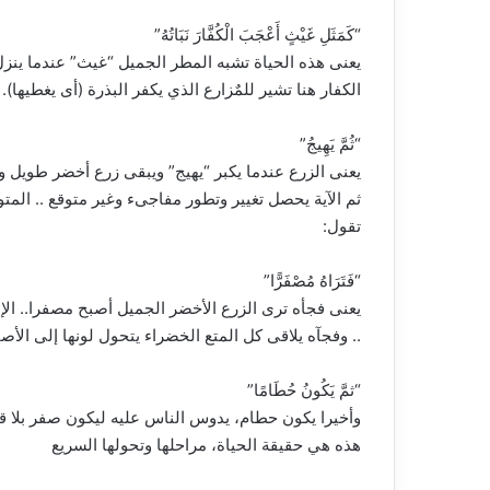
“كَمَثَلِ غَيْثٍ أَعْجَبَ الْكُفَّارَ نَبَاتُهُ”
يعنى هذه الحياة تشبه المطر الجميل “غيث” عندما ينز
الكفار هنا تشير للمٌزارع الذي يكفر البذرة (أى يغطيها).
“ثُمَّ يَهِيجُ”
يعنى الزرع عندما يكبر “يهيج” ويبقى زرع أخضر طويل و
ثم الآية يحصل تغيير وتطور مفاجىء وغير متوقع .. المتوقع
تقول:
“فَتَرَاهُ مُصْفَرًّا”
يعنى فجأه ترى الزرع الأخضر الجميل أصبح مصفرا.. الإن
.. وفجآه يلاقى كل المتع الخضراء يتحول لونها إلى الأص
“ثمَّ يَكُونُ حُطَامًا”
وأخيرا يكون حطام، يدوس الناس عليه ليكون صفر بلا قي
هذه هي حقيقة الحياة، مراحلها وتحولها السريع