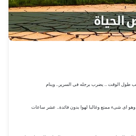
لعب طول الوقت .. يضرب برجله فى السرير.. وينام
و” وهو اى شىء ممتع وغالبا لهوا بدون فائدة.. عشر ساعات