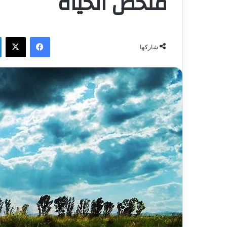
ملخص الحياة
فيسبوك
‫X
شاركها