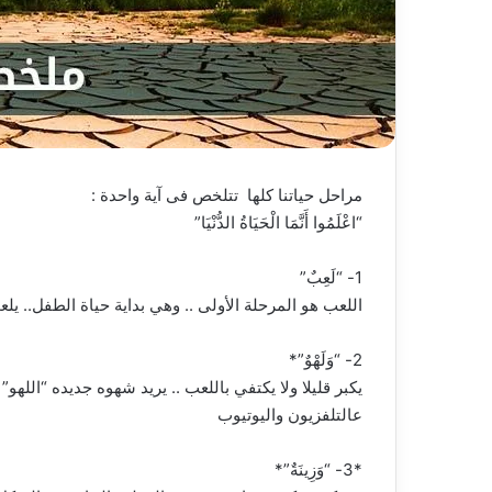
مراحل حياتنا كلها تتلخص فى آية واحدة :
“اعْلَمُوا أَنَّمَا الْحَيَاةُ الدُّنْيَا”
1- “لَعِبٌ”
اللعب هو المرحلة الأولى .. وهي بداية حياة الطفل.. ي
2- “وَلَهْوٌ”*
يكبر قليلا ولا يكتفي باللعب .. يريد شهوه جديده “الله
عالتلفزيون واليوتيوب
*3- “وَزِينَةٌ”*