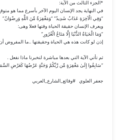
*الجزء الثالث من الآية:
في النهاية يجد الإنسان اليوم الآخر بأسرع مما هو متوقع
“وَفِي الْآخِرَةِ عَذَابٌ شَدِيدٌ” “وَمَغْفِرَةٌ مِّنَ اللَّهِ وَرِضْوَانٌ”
ويعرف الإنسان حقيقة الحياة وقتها فعلا وهى:
“وَمَا الْحَيَاةُ الدُّنْيَا إِلَّا مَتَاعُ الْغُرُورِ”
إذن لو كانت هذه هي الحياة وحقيقتها ..ما المفروض أن 
ثم تأتي الآية التي بعدها مباشرة لتخبرنا ماذا نفعل .
“سَابِقُوا إِلَىٰ مَغْفِرَةٍ مِّن رَّبِّكُمْ وَجَنَّةٍ عَرْضُهَا كَعَرْضِ السَّمَاءِ
جعفر العلوي #وقائع_الشارع_العربي