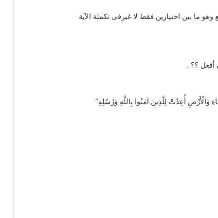
 وهو ما بين اختيارين فقط لا غيرفى تكملة الآية
أفعل ؟؟ .
 وَالْأَرْضِ أُعِدَّتْ لِلَّذِينَ آمَنُوا بِاللَّهِ وَرُسُلِهِ”