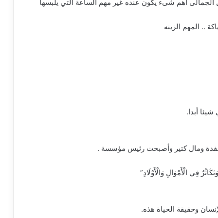
 الجمالى اهم شىء يكون عنده غير مهم الساعة التي يلبسها
ة .. المهم الزينه
شيئا أبدا.
 وحفدة ومال كتير وأصبحت رئيس مؤسسة .
وَتَكَاثُرٌ فِي الْأَمْوَالِ وَالْأَوْلَادِ”
نسان وحقيقة الحياة هذه.