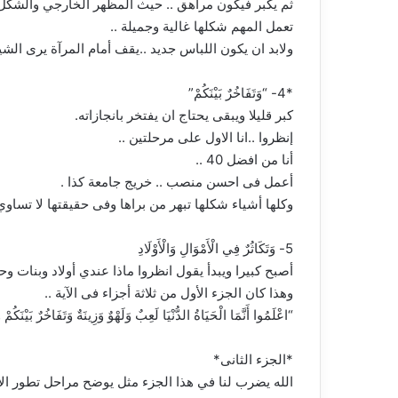
ثم يكبر فيكون مراهق .. حيث المظهر الخارجي والشكل
تعمل المهم شكلها غالية وجميلة ..
ولابد ان يكون اللباس جديد ..يقف أمام المرآة يرى الشياك
*4- “وَتَفَاخُرٌ بَيْنَكُمْ”
كبر قليلا ويبقى يحتاج ان يفتخر بانجازاته.
إنظروا ..انا الاول على مرحلتين ..
أنا من افضل 40 ..
أعمل فى احسن منصب .. خريج جامعة كذا .
وكلها أشياء شكلها تبهر من براها وفى حقيقتها لا تساوي 
5- وَتَكَاثُرٌ فِي الْأَمْوَالِ وَالْأَوْلَادِ
أصبح كبيرا ويبدأ يقول انظروا ماذا عندي أولاد وبنات
وهذا كان الجزء الأول من ثلاثة أجزاء فى الآية ..
“اعْلَمُوا أَنَّمَا الْحَيَاةُ الدُّنْيَا لَعِبٌ وَلَهْوٌ وَزِينَةٌ وَتَفَاخُرٌ بَيْنَكُمْ 
*الجزء الثانى*
الله يضرب لنا في هذا الجزء مثل يوضح مراحل تطور الإ