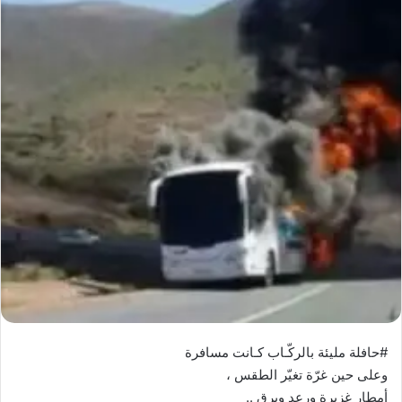
#حافلة مليئة بالركّـاب كـانت مسافرة
وعلى حين غرّة تغيّر الطقس ،
أمطار غزيرة ورعد وبرق ..