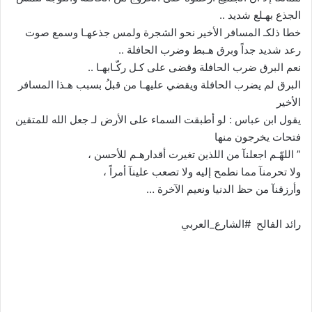
الجذع بهـلع شديد ..
خطا ذلكـ المسافر الأخير نحو الشجرة ولمس جذعهـا وسمع صوت
رعد شديد جداً وبرق هـبط وضرب الحافلة ..
نعم البرق ضرب الحافلة وقضى على كـل ركّـابهـا ..
البرق لم يضرب الحافلة ويقضي عليهـا من قبلُ بسبب هـذا المسافر
الأخير
يقول ابن عباس : لو أطبقت السماء على الأرض لـ جعل الله للمتقين
فتحات يخرجون منها
” اللهّـم اجعلنآ من اللذين تغيرت أقدارهـم للأحسن ،
ولا تحرمنآ مما نطمح إليه ولا تصعب علينآ أمراً ،
وأرزقنآ من حظ الدنيا ونعيم الآخرة …
رائد الفالح #الشارع_العربي