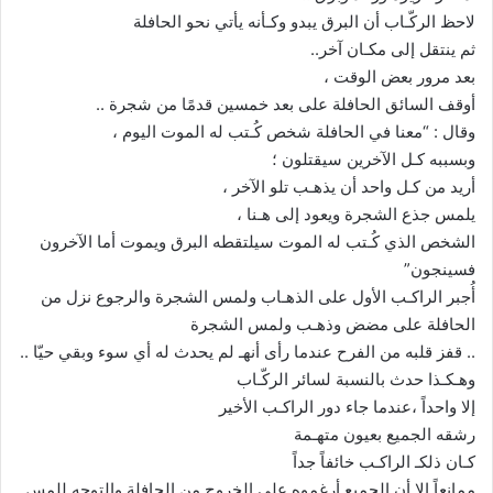
لاحظ الركّـاب أن البرق يبدو وكـأنه يأتي نحو الحافلة
ثم ينتقل إلى مكـان آخر..
بعد مرور بعض الوقت ،
أوقف السائق الحافلة على بعد خمسين قدمًا من شجرة ..
وقال : “معنا في الحافلة شخص كُـتب له الموت اليوم ،
وبسببه كـل الآخرين سيقتلون ؛
أريد من كـل واحد أن يذهـب تلو الآخر ،
يلمس جذع الشجرة ويعود إلى هـنا ،
الشخص الذي كُـتب له الموت سيلتقطه البرق ويموت أما الآخرون
فسينجون”
أُجبر الراكـب الأول على الذهـاب ولمس الشجرة والرجوع نزل من
الحافلة على مضض وذهـب ولمس الشجرة
.. قفز قلبه من الفرح عندما رأى أنهـ لم يحدث له أي سوء وبقي حيّا ..
وهـكـذا حدث بالنسبة لسائر الركّـاب
إلا واحداً ،عندما جاء دور الراكـب الأخير
رشقه الجميع بعيون متهـمة
كـان ذلكـ الراكـب خائفاً جداً
ممانعاً إلا أن الجميع أرغموه على الخروج من الحافلة والتوجه للمس