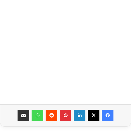
فيسبوك
‫X
لينكدإن
بينتيريست
واتساب
مشاركة عبر البريد