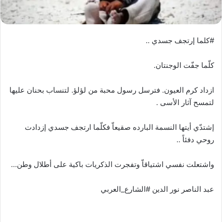
#كلما إرتجف جسدي ..
كلّما جفّت الوجنتان.
ازداد كرم العيون. فترسل رسول محبة من لؤلؤ. لتنساب بحنان عليها
لتمسح آثار الأسى .
إشتدّي أيتها النسمة البارده صقيعاّ فكلّما ارتجف جسدي إزدادت
روحي دفئاً ..
واشتعلت نفسي اشتياقاّ وتفجرت الذكريات باكية على أطلال وطن…
عبد الناصر نور الدين #الشارع_العربي