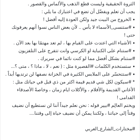
الثروة الحقيقية وليست قطع الذهب والألماس والقصور .
يجب أن تعلم ويفضّل أن تضع في اعتبارك ما يلي :
• الخروج من البيت جيد ولكن العودة إليه أفضل !
• #ستنسى_الأسماء لا بأس .. لأن بعض الناس نسوا أنهم يعرفونك
حتى !
• الأشياء التي اعتدت على القيام بها ، لم تعد مهتمًا بها بعد الآن .
• #ستنام على الكنباية او الكرسي وانت تتفرج على التلفزيون
#ستنام بشكل أفضل مما لو كنت نائما في سريرك .
• ستستخدم الكلمات #القصيرة مثل : ( نعم ، لا ، ماذا ؟ ، متى ؟…
• #ستتحسّر على الملابس الكثيرة في الخزانة نصفها لن ترتديها أبداً .
* #سيكون لكل شي قديم قيمة اكثر من ذي قبل في حياتك مثل :
الأغاني القديمة والأفلام ، والأكلات ايام زمان ، وخاصةً الأصدقاء
القدامى !
ويختم العالِم #بيير قوله : نحن نعلم جيداً أننا لن نستطيع أن نضيف
وقتاً إلى حياتنا ، ولكننا يمكن أن نضيف حياة إلى وقتنا….
#مختارات_الشارع_العربي