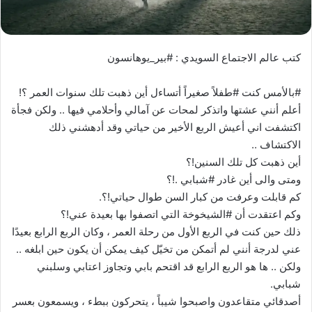
كتب عالم الاجتماع السويدي : #بير_يوهانسون
#بالأمس كنت #طفلاً صغيراً أتساءل أين ذهبت تلك سنوات العمر ؟!
أعلم أنني عشتها واتذكر لمحات عن آمالي وأحلامي فيها .. ولكن فجأة
اكتشفت اني أعيش الربع الأخير من حياتي وقد أدهشني ذلك
الاكتشاف ..
أين ذهبت كل تلك السنين!؟
ومتى والى أين غادر #شبابي .!؟
كم قابلت وعرفت من كبار السن طوال حياتي!؟.
وكم اعتقدت أن #الشيخوخة التي اتصفوا بها بعيدة عني!؟
ذلك حين كنت في الربع الأول من رحلة العمر ، وكان الربع الرابع بعيدًا
عني لدرجة أنني لم أتمكن من تخيّل كيف يمكن أن يكون حين ابلغه ..
ولكن .. ها هو الربع الرابع قد اقتحم بابي وتجاوز اعتابي وسلبني
شبابي.
أصدقائي متقاعدون واصبحوا شيباً ، يتحركون ببطء ، ويسمعون بعسر