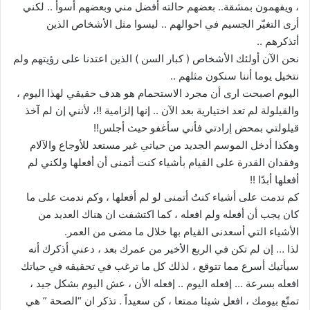
، ويفهمون بمشقة.. بعضهم حالته أفضل مني وبعضهم أسوأ .. لكني
أرى التغيّر الجسيم في احوالهم .. ليسوا مثل الأشخاص الذين
أتذكرهم ..
نحن الآن أولئك الأشخاص ( كبار السن ) الذين اعتدنا على رؤيتهم ولم
نتخيل يوما أننا سنكون مثلهم ..
اليوم اصبحت ارى أن مجرد الاستحمام هو هدف حقيقي لهذا اليوم ،
والقيلولة لم تعد اختيارية بعد الآن .. إنها إلزامية !!، لأنني إن لم آخذ
قيلولتي بمحض إرادتي فأني سأغفو حيث أجلس!!
وهكذا أدخل الموسم الجديد من حياتي غير مستعد للأوجاع والآلام
وفقدان القدرة على القيام بأشياء كنت أتمنى أن أفعلها ولكني لم
أفعلها أبدًا !!
كم ندمت على أشياء كنتُ أتمنى لو لم أفعلها ، وكم ندمت على ما
كان يجب أن أفعله ولم افعله ، كما اكتشفت ان هناك العديد من
الأشياء التي أسعدنى القيام بها خلال ما مضى من العمر.
لذا … إن لم تكن في الربع الأخير من عمرك بعد ، دعني أذكرك أنه
سيأتيك أسرع مما تتوقع ، لذلك كل ما ترغب في تحقيقه في حياتك
افعله بسرعة … إفعله اليوم .. إفعله الأن ، عش اليوم بشكل جيد ،
تمتّع بيومك ، افعل شيئا ممتعا ، كن سعيداً . تذكر ان “الصحة ” هي