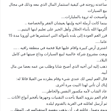
ساعدته زوجته في كيفية استثمار المال الذي معه وذلك في مجال
بيع السيارات
وأصبحت له ثروة بالمليارات….
بينما كانت أرملة اخيه وإبنها يعيشان الفقر والخصاصة ..
أكرمها الله بأبناء الحلال وأهل الخير على تعليم ابنها اليتيم….
قرر العم العودة إلى بلده بأمواله التي استثمرها في أوروبا مدة 15
عاما…..
اشترى أرض كبيرة واقام عليها فيلا فخمة في منطقة راقيه . ….
وبعث مشروع شركة عالمية لبيع السيارات وذاع صيتها في كامل
البلاد…
ذهب إليه ابن أخيه الذي أصبح شابا وطلب من عمه بعضا من مال
أبيه.
قال العم ليس لك عندي شيء وقام بطرده من الفيلا قائلا له:
إياك أن تأتي لهذا البيت مرة أخرى.
عاد الشاب لأمه مكسور النفس والخاطر…..
قام العم بتزويد الفيلا بأحدت التقنيات وجهزها بأفخم أنواع الأثاث …
ثم أرسل لعائلته في الغربة بالقدوم لبلده
ويوم وصول عائلته قرر أن يذهب بنفسه لإستقبالهم في المطار…