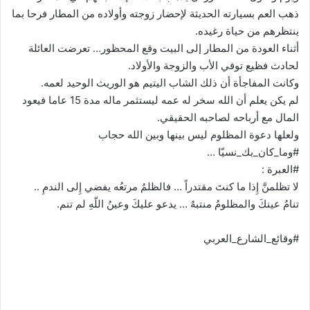
ذهب العم بسيارته الحديثة لإحضار زوجته وأولاده من المطار فرحا بما
ينتظرهم من حياة رغيده.
أثناء العودة من المطار إلى البيت وقع المحظور… تعرضت العائلة
لحادث فظيع توفي الأب والزوجة والأولاد.
وكانت المفاجأة أن ذلك الشاب اليتيم هو الوريث الوحيد لعمه.
لم يكن يعلم أن الله سخر له عمه ليستثمر ماله مدة 15 عاما فيعود
المال مع أرباحه لصاحبه الحقيقي.
ولعلها دعوة المظلوم ليس بينها وبين الله حجاب
#وما_كان_بك_نسيّا …
#العبرة :
لا تظلمنَّ إِذا ما كنتَ مقتدراً … فالظلمُ مرتعُه يفضي إِلى الندمِ ..
تنامُ عينكَ والمظلومُ منتبهٌ … يدعو عليكَ وعينُ اللّهِ لم تنم.
#وقائع_الشارع_العربي