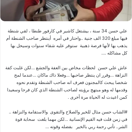
علي حسن 34 سنة ، بيشتغل كاشير في كارفور طنطا ، لقي شنطة
فيها مبلغ 320 الف جنية ..واحتار في أمره أينتظر صاحب الشنطة أم
يذهب بها لأنها فرصة ذهبية ستوفر عليه شقاء سنوات وسيحل بها
كل مشاكله ….
عاش علي حسن لحظات مخاض بين العفة والجشع …لكن غلبت كفة
النزاهة …وقرر ان ينتظر صاحبها …وفعلا ذاك ماكان …عندما لمح
شخصا يبحث كالمجنون فعرف انه صاحب الشنطة وتقدم نحوه
وقدمها له وهو مبتهج برؤيته لصاحب الشنطة الذي كان فرحا وسعيدا
كمن اعيدت له الحياة مرة أخرى .
#الشاب حسن مثال للخير والصلاح والتقوى والاستقامة والنزاهة ..
في زمن قلت فيه القيم الإنسانية …لكن مهما بلغت سحابة قوة
الشر.. تأتي رحمة ربي بالخير بفضله وقوته …