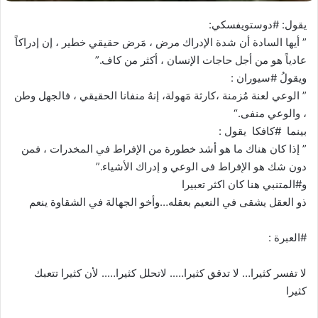
يقول: #دوستويفسكي:
” أيها السادة أن شدة الإدراك مرض ، مَرض حقيقي خطير ، إن إدراكاً
عادياً هو من أجل حاجات الإنسان ، أكثر من كاف.”
ويقولُ #سيوران :
” الوعي لعنة مُزمنة ،كارثة مَهولة، إنهُ منفانا الحقيقي ، فالجهل وطن
، والوعي منفى.“
بينما #كافكا يقول :
” إذا كان هناك ما هو أشد خطورة من اﻹفراط في المخدرات ، فمن
دون شك هو اﻹفراط فى الوعي و إدراك اﻷشياء.”
و#المتنبي هنا كان اكثر تعبيرا
ذو العقل يشقى في النعيم بعقله…وأخو الجهالة في الشقاوة ينعم
#العبرة :
لا تفسر كثيرا… لا تدقق كثيرا….. لاتحلل كثيرا….. لأن كثيرا تتعبك
كثيرا