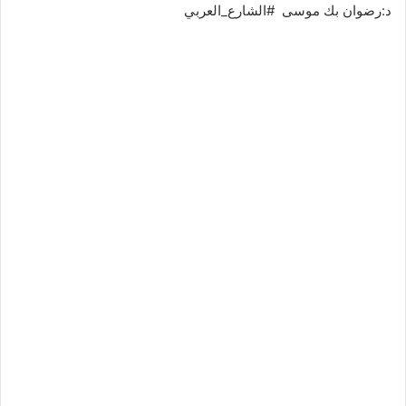
د:رضوان بك موسى #الشارع_العربي