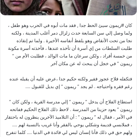
كان #ريمون سيئ الحظ جدا , فقد مات أبوه في الحرب وهو طفل ،
ولما وصل إلي سن السابعة حدث زلزال دمر أغلب المدينة ، ولكنه
نجا من تحت الأنقاض وهو يلفظ أنفاسه الأخيرة . ولما تم إنقاذه
طلبت السلطات من إي أسرة أن تأخذه عندها ، فأخذته أسرة مكونة
من خمسة أفراد ، ولكن سرعان ما مات الوالد ، فطلبت الأم من ”
ريمون ” في خجل أن يبحث له عن مكان آخر
فتكفله فلاح عجوز فقير ولكنه حكيم جدا ،عرض عليه أن يقبله عنده
رغم فقره واحتياجه . لم يجد ” ريمون ” إي بديل للقبول ….
استطاع الفلاح أن يدخل ” ريمون ” إلي مدرسة القرية ، ولكن كان ”
ريمون ” يعود حزينا من المدرسة . لاحظ ذلك الفلاح الحكيم ففاتحه
في الأمر ، فقال له ” ريمون ” : أن التلاميذ الآخرين ينظرون له باحتقار
، فملابسي قديمة وشكلي يوحي بالفقر وأنا غريب بالنسبة لهم ….
ولهم حق في ذلك فأنا إنسان ليس لي فائدة في الدنيا …. كلما تنفرج