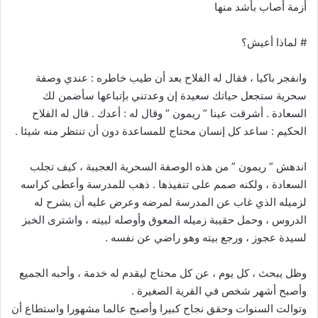
أزمة أصاب بأشد منها
# لماذا أعيش؟
وانفجر باكيا ، فقال له الفلاح بعد أن طيب خاطره : عندي وصفة
سحرية ستجعل حياتك سعيدة إن وعدتني بإتباعها سأضمن لك
السعادة . أشرقت عينا ” ريمون ” وقال له : أعدك . قال له الفلاح
الحكيم : ساعد كل إنسان محتاج للمساعدة دون أن تنتظر منه شيئا .
اندهش ” ريمون ” من هذه الوصفة السحرية العجيبة ، كيف تجلب
السعادة ، ولكنه صمم على تنفيذها . ذهب للمدرسة وأعطى كراسه
لزميله الذي غاب عن المدرسة لمرضه وعرض عليه أن يشرح له
الدروس ، وحمل حقيبة زميله المعوق وأوصله لبيته ، واشترى الخبز
لسيدة عجوز ، ورجع بيته وهو راضي عن نفسه .
وظل يبحث ، كل يوم ، عن كل محتاج ليقدم له خدمة ، وأحبه الجميع
وأصبح أشهر شخص في القرية الصغيرة .
وتوالت السنوات وحقق نجاح كبيرا وأصبح عالما مشهورا واستطاع أن