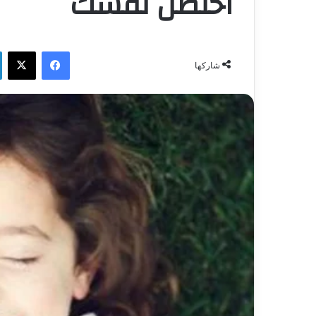
احتضن نفسك
فيسبوك
‫X
شاركها