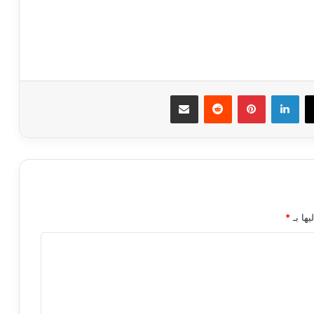
ك
‫X
لينكدإن
بينتيريست
مشاركة عبر البريد
يها بـ
*