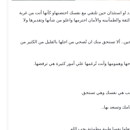
او استئذان حين تلتقي مع نفسك احتضنهاو كأنها أتت من غربة
قة والطمأنينه والأمان احترمها واعلو من شأنها وتقديرها ولا
 ألا تستحق منك ان تُضحي من اجلها بالقليل من الكثير من
ها وهمومها وأنت تُرغمها علي أمور كثيرة هي ترفضها.
وحب هي نفسك وهي تستحق.
امك وتسعد بها..
علها نفسا طيبة مطمئنة بحب الله