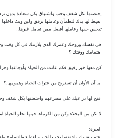
إحتضنها بكل شغف وحب واشتياق بكل سعادة بدون تردد 
ابسِط لها يدك لتطمأن وعاملها برفق ولين وبث داخلها الث
تبخس حقها وعاملها أفضل ممن تعامل غيرها..
هي نفسك وروحك وعمرك الذي يلازمك في كل وقت وحين..
اهتمامك ووقتك ؟
كن معها خير رفيق فكم عانت من الحياة وأوجاعها وجراح
اما آن الأوان أن تستريح من عثرات الحياة وهمومها.؟
افتح لها ذراعيك علي مصرعهم واحتضنها بكل شغف 
لا تكن من البخلاء وكن من الكرماء. حينها تحلو الحياة ام
العبرة:
إهتم بنفسك واحضنها بحب الخير والعطاء والتسامح واج