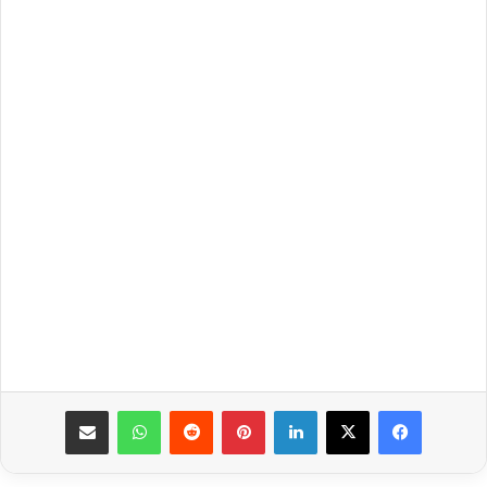
فيسبوك
‫X
لينكدإن
بينتيريست
واتساب
مشاركة عبر البريد