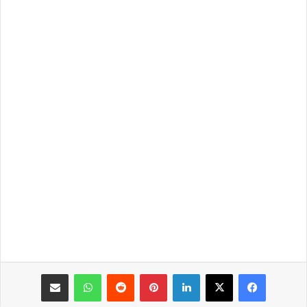
فيسبوك
‫X
لينكدإن
بينتيريست
واتساب
مشاركة عبر البريد