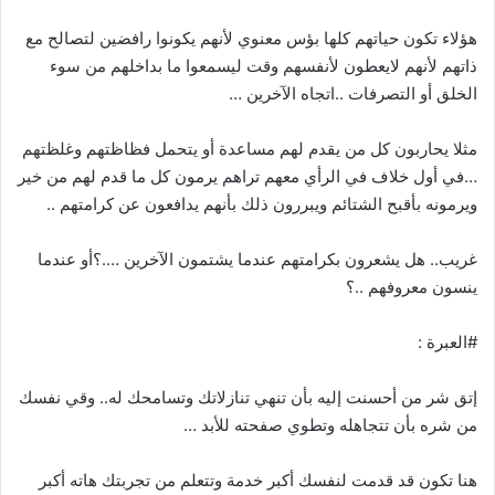
هؤلاء تكون حياتهم كلها بؤس معنوي لأنهم يكونوا رافضين لتصالح مع
ذاتهم لأنهم لايعطون لأنفسهم وقت ليسمعوا ما بداخلهم من سوء
الخلق أو التصرفات ..اتجاه الآخرين …
مثلا يحاربون كل من يقدم لهم مساعدة أو يتحمل فظاظتهم وغلظتهم
…في أول خلاف في الرأي معهم تراهم يرمون كل ما قدم لهم من خير
ويرمونه بأقبح الشتائم ويبررون ذلك بأنهم يدافعون عن كرامتهم ..
غريب.. هل يشعرون بكرامتهم عندما يشتمون الآخرين ….؟أو عندما
ينسون معروفهم ..؟
#العبرة :
إتق شر من أحسنت إليه بأن تنهي تنازلاتك وتسامحك له.. وقي نفسك
من شره بأن تتجاهله وتطوي صفحته للأبد …
هنا تكون قد قدمت لنفسك أكبر خدمة وتتعلم من تجربتك هاته أكبر