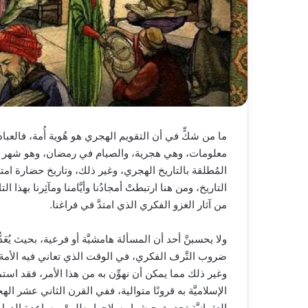
ما من شكٍّ في أن التقويم الهجري هو هُوية أُمة، فالعبادا
معلومات، وهي هجرية، والصيام في رمضان، وهو شهر هجري
المُطلقة بالتاريخ الهجري، وغير ذلك، وتاريخ حضارة امتدَّ
التاريخ، ومن هنا ارتبطتْ أمجادُنا وأيَّامنا ومآثِرنا بهذا ال
من آثار الغزو الفكري الذي امتدَّ في فراغنا.
ولا يحسبنَّ أحد أن المسألة هامشيَّة أو فرعية، بحيث يُعَد
ضروب التَّرف الفكري، في الوقت الذي تعاني فيه الأمة من
وغير ذلك مما يمكن أن نهوِّن به من هذا الأمر، فقد است
الإسلاميَّة به قرونًا متوالية، ففي القرن الثاني عشر ا
العثمانيَّة تحديث جيشها وسلاحها، طلبتْ مساعدة الدول ا