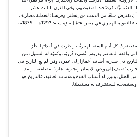
لة العثمانيَّة، فرضَخت لضغوطهم، وفي القرن الثالث عشر
ن يَقترض مبلغًا من الذهب من إنجلترا وفرنسا؛ لتغطية مصاريف
فتح قناة السويس، اشترطتَا عليه ستة شروط؛ منها: إلغاء التقويم الهجري في مصر، فتمَّ إلغاؤه سنة: 1292هـ – 1875م،
استحضرتْ كل أيام السنة الهجريَّة، ونظرت في أحداثها نظَرَ
 إلى واقعه المعاصر بدروس تُضيء دُروبَه، وتُمهِّد له السبيل؛ من
اريخ في صدره، أضاف أعمارًا إلى عمره، ومَن لَم يَعِ التاريخ في
خ تجارب تُضيف إلى وعي الإنسان وتجاربِه تجاربَ مضاعفة، وتمد
من الخَلَل، وتبرز له أسباب القوة وعلامات العافية، فالتاريخ هو
ونَستصحبه لنَستشرف به مستقبلنا.