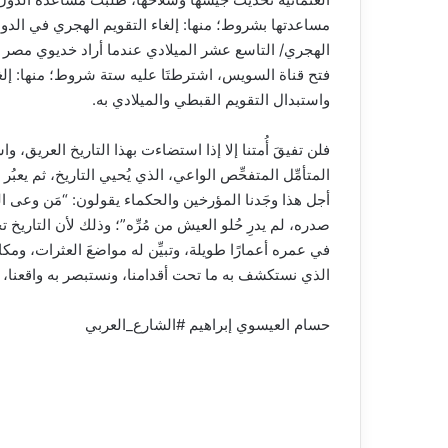
مساعدتها بشروط؛ منها: إلغاء التقويم الهجري في الدو
الهجري/ التاسع عشر الميلادي عندما أراد خديوي مصر أ
واستبدال التقويم القبطي والميلادي به.
فلن تفيقَ أُمتنا إلا إذا استضاءت بهذا التاريخ العريق، و
المتأمِّل المتفحِّص الواعي، الذي يُحيي التاريخ، ثم يعبُر
أجل هذا وجَدنا المؤرخين والحكماء يقولون: “مَن وعى الت
صدره، لم يدرِ حُلو العيش من مُرِّه”؛ وذلك لأن التاري
في عمره أعمارًا طويلة، وتبيِّن له مواضعَ العثرات، ومكا
الذي نستكشف به ما تحت أقدامنا، ونستبصر به واقعنا، 
حسام العيسوي إبراهيم #الشارع_العربي