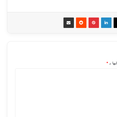
ك
‫X
لينكدإن
بينتيريست
مشاركة عبر البريد
يها بـ
*