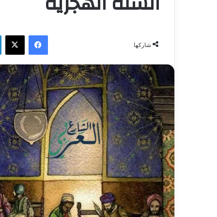
السنة الهجرية
فيسبوك
‫X
شاركها