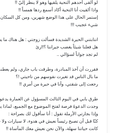
لو ألقى أحدهم التحية يلقيها وهو لا ينظر إليّ !!
واذا ألقيت أنا التحية أكاد أسمع ردها همساً !!
إستمر الحال على هذا الوضع شهرين، ومن كل السكان بلا
شيء عجيب !!!
انتابتني الحيرة الشديدة فسألت زوجتي : هل هناك ما ي
هل فعلنا شيئاً يغضب جيراننا ؟!!رئ
لم تجد جواباً لسؤالي ..
فقررت أن آخذ المبادرة، وطرقت باب جاري، ولم يعطني 
ما بال الناس قد تغيرت نفوسهم من ناحيتي !؟
رجعت إلى شقتي، وأنا في حيرة من أمري !!
طرق بابي في اليوم الثالث المسؤول عن العمارة يدعون
وجدت الدعوةَ فرصة لفتح الموضوع مع الجميع، لماذا يعا
وإذا بجارتي الأرملة تقول : أنا سأقول لك بصراحة :
كنّا قبل أن تصبح رئيساً نعيش في هدوء، لا سيارات ول
كانت حياتنا سهلة، والآن نحن نعيش معك المآساة !!