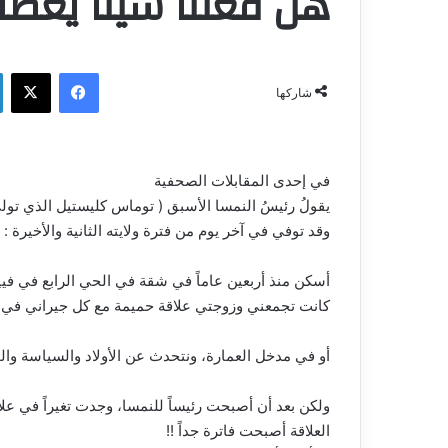
هل فعلنا شيئاً يغضب 
فيسبوك
‫X
شاركها
في إحدى المقابلات الصحفية
يقولُ رئيسُ النمسا الأسبق ( توماس كليستيل الذي تولى الرئاسة 
وقد توفي في آخر يوم من فترة ولايته الثانية والأخيرة :
أسكن منذ أربعين عاماً في شقة في الحي الرابع في فيين
كانت تجمعني وزوجتي علاقة حميمة مع كل جيراني في العم
أو في مدخل العمارة، ونتحدث عن الأولاد والسياسة والحا
ولكن بعد أن أصبحت رئيساً للنمسا، وجدت تغيراً في علا
العلاقة أصبحت فاترة جداً !!