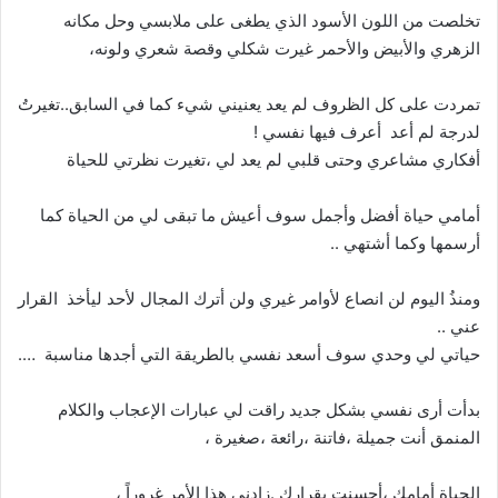
تخلصت من اللون الأسود الذي يطغى على ملابسي وحل مكانه
الزهري والأبيض والأحمر غيرت شكلي وقصة شعري ولونه،
تمردت على كل الظروف لم يعد يعنيني شيء كما في السابق..تغيرتُ
لدرجة لم أعد أعرف فيها نفسي !
أفكاري مشاعري وحتى قلبي لم يعد لي ،تغيرت نظرتي للحياة
أمامي حياة أفضل وأجمل سوف أعيش ما تبقى لي من الحياة كما
أرسمها وكما أشتهي ..
ومنذُ اليوم لن انصاع لأوامر غيري ولن أترك المجال لأحد ليأخذ القرار
عني ..
حياتي لي وحدي سوف أسعد نفسي بالطريقة التي أجدها مناسبة ….
بدأت أرى نفسي بشكل جديد راقت لي عبارات الإعجاب والكلام
المنمق أنت جميلة ،فاتنة ،رائعة ،صغيرة ،
الحياة أمامك ،أحسنت بقرارك .زادني هذا الأمر غروراً ،