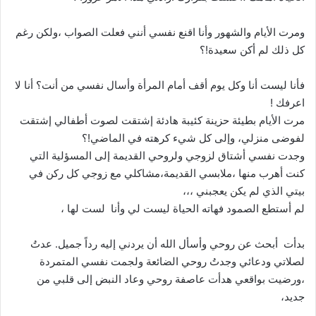
ومرت الأيام والشهور وأنا اقنع نفسي أنني فعلت الصواب ،ولكن رغم
كل ذلك لم أكن سعيدة!؟
فأنا ليست أنا وكل يوم أقف أمام المرأة وأسال نفسي من أنت؟ أنا لا
اعرفك !
مرت الأيام بطيئة حزينة كئيبة هادئة إشتقت لصوت أطفالي إشتقت
لفوضى منزلي، وإلى كل شيء كرهته في الماضي!؟
وجدت نفسي أشتاق لزوجي ولروحي القديمة إلى المسؤلية التي
كنت أهرب منها ،ملابسي القديمة،مشاكلي مع زوجي كل ركن في
بيتي الذي لم يكن يعجبني ،،،
لم أستطع الصمود فهاته الحياة ليست لي وأنا لست لها ،
بدأت أبحث عن روحي وأسأل الله أن يردني إليه رداً جميل. عدتُ
لصلاتي ودعائي وجدتُ روحي الضائعة ولجمت نفسي المتمردة
،ورضيت بواقعي هدأت عاصفة روحي وعاد النبض إلى قلبي من
جديد،