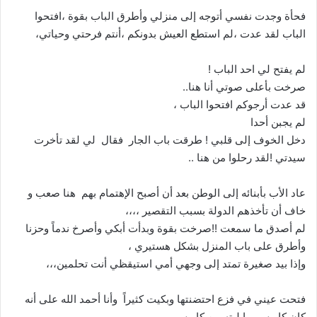
فحأة وجدت نفسي أتوجه إلى منزلي وأطرق الباب بقوة ،افتحوا
الباب لقد عدت ،لم استطع العيش بدونكم ،أنتم فرحتي وحياتي،
لم يفتح لي احد الباب !
صرخت بأعلى صوتي أنا هنا..
قد عدت أرجوكم افتحوا الباب ،
لم يجبن أحدا
دخل الخوف إلى قلبي ! طرقت باب الجار فقال لي لقد تأخرت
سيدتي !لقد رحلوا من هنا ..
عاد الأب بأبنائه إلى الوطن بعد أن أصبح الإهتمام بهم هنا صعب و
خاف أن تأخذهم الدولة بسبب التقصير ،،،،
لم أصدق ما سمعت !!صرخت بقوة وبدأت أبكي وأصرخ ندماً وحزنا
وأطرق على باب المنزل بشكل هستيري ،
وإذا بيد صغيرة تمتد إلى وجهي أمي استيقظي أنت تحلمين،،،
فتحت عيني في فزع احتضنتها وبكيت كثيراً وأنا أحمد الله على أنه
كان كابوس وبا ليته من كابوس…