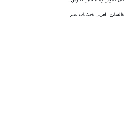
#الشارع_العربي #حكايات عبير