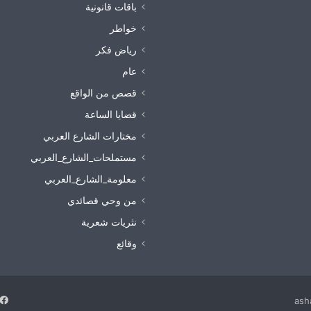
باقات قانونية
خواطر
رياض فكر
عام
قصص من الواقع
قضايا الساعة
مختارات الشارع العربي
مستملحات_الشارع_العربي
معلومة_الشارع_العربي
من وحي قصائدي
نثريات شعرية
وقائع