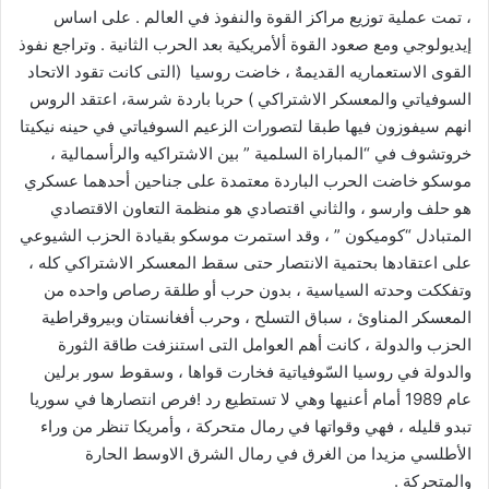
، تمت عملية توزيع مراكز القوة والنفوذ في العالم . على اساس
إيديولوجي ومع صعود القوة ألأمريكية بعد الحرب الثانية . وتراجع نفوذ
القوى الاستعماريه القديمهٌ ، خاضت روسيا (التى كانت تقود الاتحاد
السوفياتي والمعسكر الاشتراكي ) حربا باردة شرسة، اعتقد الروس
انهم سيفوزون فيها طبقا لتصورات الزعيم السوفياتي في حينه نيكيتا
خروتشوف في “المباراة السلمية ” بين الاشتراكيه والرأسمالية ،
موسكو خاضت الحرب الباردة معتمدة على جناحين أحدهما عسكري
هو حلف وارسو ، والثاني اقتصادي هو منظمة التعاون الاقتصادي
المتبادل “كوميكون ” ، وقد استمرت موسكو بقيادة الحزب الشيوعي
على اعتقادها بحتمية الانتصار حتى سقط المعسكر الاشتراكي كله ،
وتفككت وحدته السياسية ، بدون حرب أو طلقة رصاص واحده من
المعسكر المناوئ ، سباق التسلح ، وحرب أفغانستان وبيروقراطية
الحزب والدولة ، كانت أهم العوامل التى استنزفت طاقة الثورة
والدولة في روسيا السّوفياتية فخارت قواها ، وسقوط سور برلين
عام 1989 أمام أعنيها وهي لا تستطيع رد !فرص انتصارها في سوريا
تبدو قليله ، فهي وقواتها في رمال متحركة ، وأمريكا تنظر من وراء
الأطلسي مزيدا من الغرق في رمال الشرق الاوسط الحارة
والمتحركة .