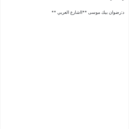
د:رضوان بيك موسى **ااشارع العربي **