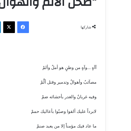
“صحن الألم والهوال
فيسبوك
‫X
شاركها
آآهٍ …وآهٍ من وطنٍ هو أملٌ وألمْ
مصآئبٌ وأهوالٌ وتدمير وقتل ألَّمْ
وفيه غربانٌ والغدر بأحشائه ضمْ
لابرداً عليك ألقوا وصبّوا بأعاليك حممْ
ما عاد فيك مؤمناً إلا من يعبد صنمْ