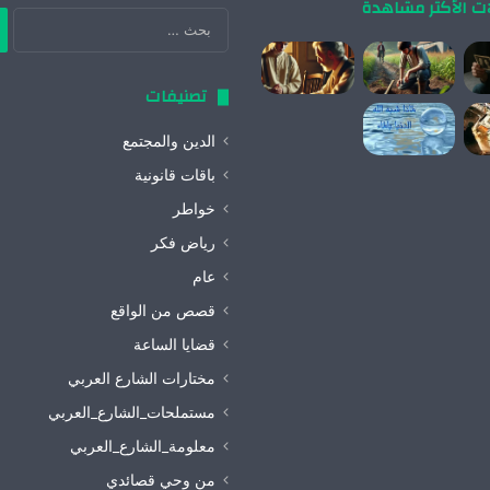
ات الأكثر مشاهدة
ال
عن
تصنيفات
الدين والمجتمع
باقات قانونية
خواطر
رياض فكر
عام
قصص من الواقع
قضايا الساعة
مختارات الشارع العربي
مستملحات_الشارع_العربي
معلومة_الشارع_العربي
من وحي قصائدي