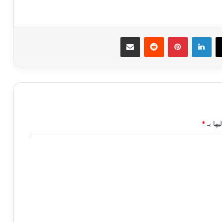
ك
‫X
لينكدإن
بينتيريست
مشاركة عبر البريد
يها بـ
*