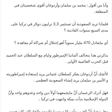
وأنا من أقول : محمد بن سلمان وأردوغان أقوى شخصيتان في
المنطقة .
فلماذا تريد السعودية أن تستثمر 3,3 ترليون دولار في تركيا على
مدى السبع سنوات القادمة ؟
أي مايعادل 470 مليار سنوياً أهو إحتلال أم شراكة أم معاهدة ؟
يذكرني هذا بتحالف ألمانيا الإمبرطور وليام مع السلطان عبد الحميد
قبل الحرب العالمية الأولى .
لاأشك أنَّ أردوغان يفكر كسلطان عثماني يريد إستعادة إمبراطوريته
و الأمير بن سلمان يريد إنشاء السعودية العظمى .
فهل أدرك الزعيمان أنَّ مايجمعهما أولاً دين واحد وعدوهم واحد وأنَّ
الدولة الإسلامية بدأت بمكة وانتهت في تركيا ..
وهل تيقنا بأنَّ الغرب وأمريكا وروسيا واليهود والفاتيكان كان همهم