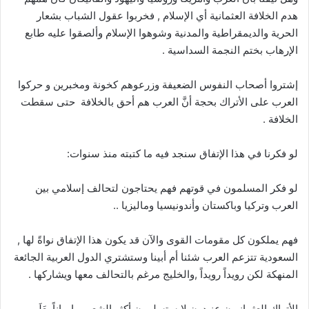
هدم الخلافة العثمانية أي الإسلام , فخربوا عقول الشباب بشعار
الحرية والديمقراطية والمدنية وشوهوا الإسلام وألصقوا عليه طابع
الإرهاب بختم النجمة السداسية .
إشتروا أصحاب النفوس الضعيفة وزرعوهم كخونة ومخبرين و حركوا
العرب على الأتراك بحجة أنَّ العرب هم أحق بالخلافة حتى سقطت
الخلافة .
لو فكرنا في هذا الإتفاق سنجد فيه ما كتبته منذ سنوات:
لو فكر المسلمون في قوتهم فهم يحتاجون لتحالف إسلامي بين
العرب وتركيا وباكستان وأندونيسيا وماليزيا ..
فهم يملكون كل مقومات القوى والآن قد يكون هذا الإتفاق نواةً لها ,
السعودية تتزعم العرب شئنا أم أبينا وستشتري الدول العربية الجائعة
المنهكة لكن رويداً رويداً ,والخليج مرغم بالتحالف معها ويشاركها .
الأتراك العثمانيون عنيدون لايستسلمون أكثر الشعوب إيماناً بعَلَمهم