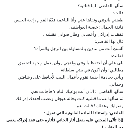
سألها القاضي: لما قتلتيه؟
قالت:
طعنني بأنوثتي ونفاها عني وأنا الناعمة قدّةُ القوام رائعة الحسن
فائقة الجمال؛ خصبة العواطف .
ففقدت إدراكي وأعصابي وطار صوابي فقتلته .
قال لها القاضي:
ألستِ أنت من تنادين بالمساواة بين الرجل والمرأة؟
فقالت:
بلى علي أن أحتفظ بأنوثتي وغنجي , وأن يعمل ويجهد لتحقيق
مطالبي؛ وأن أكون في بيتي سلطانة
ويأتي بخادمة أجنبية تقوم بأعمال البيت لأُحافظَ على رشاقتي
وجمالي.
سألها القاضي : الٱن أنت بوعيك التام ؟ فأجابت نعم.
ثم سألها عندما قتلتيه كنت بحالة هيجان وغضب أفقدك إدراكك
وصوابك وعقلك ! قالت نعم.
القاضي: واستنادا للمادة القانونية التي تقول :
(إذا تأتّى المجني عليه بفعل أثار الجاني فأثاره حتى فقد إدراكه يعفى
من العقاب.)