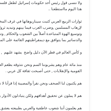
ولا ننسى قول رئيس أحد حكومات إسرائيل لطفل فلسطي
هذا اليوم مااستطعنا ..
ثوارات الربيع العربي كتبت سيناريوهاتها في غرف المخاب
لإرهاب المسلمين ,وضرب العرب فيما بينهم وتبديد ثرواته
وتوسيع الهوة المتباعدة أصلاً بين الشعوب والحكام , وت
والدساتير بما يتوافق مع ديمقراطيتهم القائمة على المث
و كأس العالم في قطر الآن دليل واضح يشهد عليهم , ف
منذ مائة عام وهم يشربوننا السم ونحن نتذوقه بطعم ال
القومية والإنقلابات , حتى أصبحت ثقافة كل عربي .
هم يكتبون لنا الصحف ونحن نقرأ والمصيبة إذا قرأنا لا
هم لا يملون عن تحقيق أهدافهم ولكن يتبادلون الأدوار ب
هم يعلمون أننا شعوب عاطفية والعربي بطبيعته يعشق ا