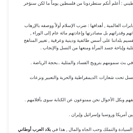
ني : أعلم أنكم ستطردونا من فلسطين يوماً ما لكن سنؤخر
رات العالمية , أهدافها : ضرب الإسلام أولاً ووصفه بالإرهاب
م وقدراتهم بل مصادرتها وإعادتهم مائة عام إلى الوراء ,
قسيم بلداننا على أسس طائفية ودينية وعرقية , تغيير المناهج
لية وإباحة جسد المرأة ومنعها من النسل والإنجاب .
ي بث سمومهم بترويج الفساد والمثلية ..بحجة الرياضة .
عسل تحت شعارات :الديمقراطية والحربة والتعبير ونزعات
 نفهم وبكل الأحوال نحن ممنوعون عن الكتابة سوى بأقلامهم .
ين أمريكا وروسيا وإسرائيل وإيران .
لسيادة والتملك وحب الجاه والمال , هذا في
بلاد العرب أوطاني