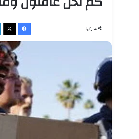
كم نحن غافلون ومت
فيسبوك
‫X
شاركها