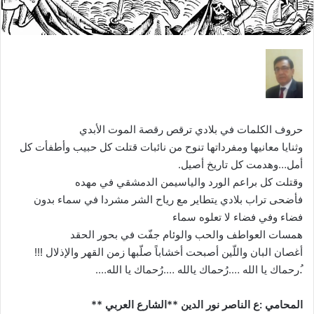
حروف الكلمات في بلادي ترقص رقصة الموت الأبدي
وثنايا معانيها ومفرداتها تنوح من نائبات قتلت كل حبيب وأطفأت كل
أمل…وهدمت كل تاريخ أصيل.
وقتلت كل براعم الورد والياسيمن الدمشقي في مهده
فأضحى تراب بلادي يتطاير مع رياح الشر مشردا في سماء بدون
فضاء وفي فضاء لا تعلوه سماء
همسات العواطف والحب والوئام جفّت في بحور الحقد
أغصان البان واللّين أصبحت أخشاباً صلّبها زمن القهر والإذلال !!!
.ُرحماك يا الله ….رُحماك يالله ….رُحماك يا الله….
المحامي :ع الناصر نور الدين **الشارع العربي **