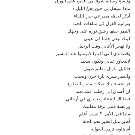
وتنسج رسالة شوق من الدمع على الورق
ماذا سيحل بي حين يجنُّ الليل ؟
أذكر لحظة مصرعي حين اللقاء
وترانيم الغزل في متاهات الحب
القمر حينها رشق نوره على وجهك
ليتك تبقى حلما في عيني
ولا تهجر الأغاني وقت الرحيل
وقصائدي التي أكتبها لاتهملها عند المسير
لاتتجاوز غيابي وتكون سعيد
فالليل مازال مظلم طويل
والعمر يسري تارة حزن ونحيب
فرائحة حنينك تمكث مابين الضلوع
لن أصدق اني رحلت عنك بعيدا
فبقاياك المتناثرة تسري في أرجائي
ورعشة قلبي برقة مقلتيك
ماذا فعل الأمل ؟ لست أعلم
أطير مثل الطير نحو الجنة
أم هاوية ترمى الغواية