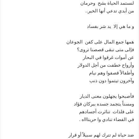
لنستمد الحياة بشح وحرمان
من أيدي تدعي أنها الخير..
و ما هي إلا يد شر بفساد
همها جمع المال على كفن الجوعان
فإلى متى تبقى قصصنا تروى؟
عن أموات غرقوا في البحار
وأرواح خطفت من أجل الدولار
وأطفالاً قصفوا وهم نيام
وآخرون تيتموا دون ذنب
فأصبحوا يجهلون معنى الديار
ومسناً يتجمد جسده ببركان فؤاد
على فلذات تناثرت أجسادهم
في الفضاء تنادي وا حريتاااه .
ضد حياة لم تترك لهم سبيلاً أو قرار