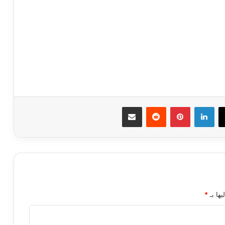
ك
‫X
لينكدإن
بينتيريست
مشاركة عبر البريد
يها بـ
*