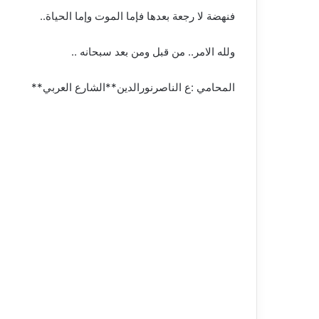
فنهضة لا رجعة بعدها فإما الموت وإما الحياة..
ولله الامر.. من قبل ومن بعد سبحانه ..
المحامي :ع الناصرنورالدين**الشارع العربي**