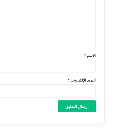
ل
ت
ع
ل
ي
ق
*
الاسم
*
البريد الإلكتروني
*