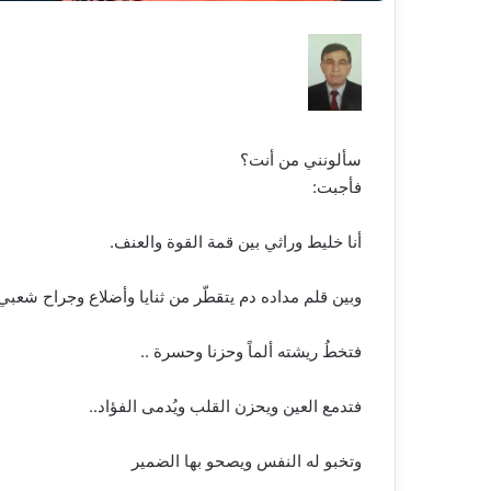
سألونني من أنت؟
فأجبت:
أنا خليط وراثي بين قمة القوة والعنف.
وبين قلم مداده دم يتقطّر من ثنايا وأضلاع وجراح شعبي 
فتخطُ ريشته ألماً وحزنا وحسرة ..
فتدمع العين ويحزن القلب ويُدمى الفؤاد..
وتخبو له النفس ويصحو بها الضمير