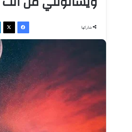
ويسألونني من أنت .
فيسبوك
‫X
شاركها