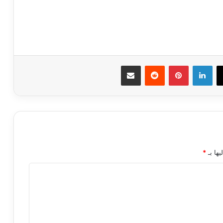
ك
‫X
لينكدإن
بينتيريست
مشاركة عبر البريد
يها بـ
*