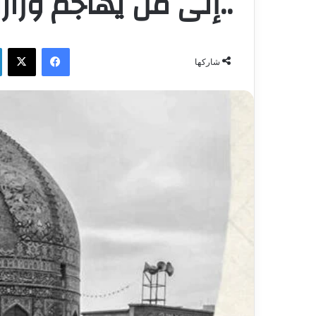
..إلى من يهاجم وزار
فيسبوك
‫X
شاركها