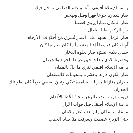
يا أمة الإسلام أفيقي.. آه لو علم القدامى ما حل فيكِ
صار شعارنا جوعاً قهراً وقتل وتهجير
صار المكان دماراً يروي قصتنا
بين الركام بقايا اطفال
صار الزمان يشهد على اعمارٍ تُسرق من أجنّةٍ في الأرحام
آهٍ لو كان فيكِ يا أمّتنا معتصماً ما كان صار ما كان
جمال بلادي تشوّه صار يعلوه الدخان
وخضرة بلادي رحلت حين غزاها الجراد والجرذان
يا أمة الإسلام افيقي لتري ما حلّ بالمكان
صار الكون فارغاً وحشرنا بمخيمات كالقطعان
جدران منازلنا مازالت صامدةً تبكي وتحنّ لسقفٍ يوماً كان يعلو تلك
الجدران
دروب قريتنا تندب الهجر وتحنّ لخُطا الأقدام
يا أمة الإسلام أفيقي قبل فوات الأوان
ما عاد لنا مكان ولم نعد نشعر بالأمان
حتى الرّياح عصفت وسرقت منّا بقايا الخيام.