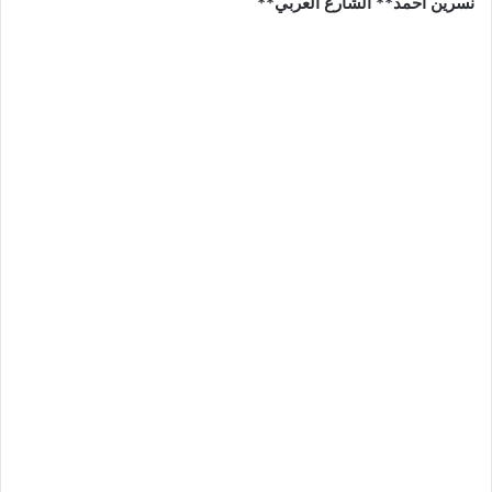
نسرين أحمد** الشارع العربي**