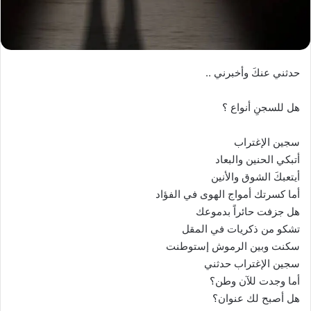
حدثني عنكَ وأخبرني ..
هل للسجنِ أنواع ؟
سجين الإغتراب
أتبكي الحنين والبعاد
أيتعبكَ الشوق والأنين
أما كسرتك أمواج الهوى في الفؤاد
هل جزفت حائراً بدموعك
تشكو من ذكريات في المقل
سكنت وبين الرموش إستوطنت
سجين الإغتراب حدثني
أما وجدت للآن وطن؟
هل أصبح لك عنوان؟