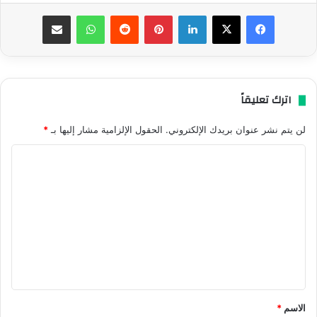
فيسبوك
‫X
لينكدإن
بينتيريست
واتساب
مشاركة عبر البريد
اترك تعليقاً
لن يتم نشر عنوان بريدك الإلكتروني.
الحقول الإلزامية مشار إليها بـ
*
ا
ل
ت
ع
ل
ي
ق
*
الاسم
*