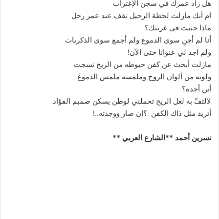
هل زاد عمرك في سجن الإغتراب
أم أنك مازلت لحظة الرحيل تقف عند عمر رحل
ماذا جنيت في غربتك؟
أنا لم أجنِ سوى الدموع ولم أجمع سوى الذكريات
ولم اجد لي عنوانا حتى الآن!
مازلت أبحث عن كفن خيوطه من الريح نسجت
ولونه من ألوان الروح وملمسه ملمس الدموع
أين أجده؟
لألتفّ به لعل الريح تحملني لوطن يسكن صميم الفؤاد
أتريد مثل ذاك الكفن ؟إن صار ووجدته..!
نسرين أحمد **الشارع العربي **