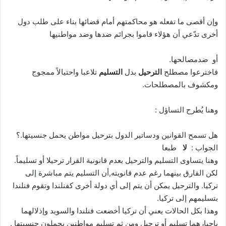
وإن أقصى ما تفعله هو محاكمتهم أمام قضائها بناء على طلب دول
أخرى تدّعي أن هؤلاء قاموا بجرائم ضدها وضد مواطنيها
أو ضدمصالحها.
فاخترعوا مصطلح
الترحيل
بدل
التسليم
تلاعبا واحتيالاً ممجوج
ومكشوف بالمصطلحات.
وهنا يُطرح التساؤل :
هل تسمح القوانين ودساتير الدول بترحيل مواطن يحمل جنسيتها.؟
الجواب :
لا
طبعا
وهنا يتساوى التسليم والترحيل بعدم قانونية القرار ترحيلا أو تسليماً.
لكن الفارق بينهما رغم عدم قانويته,أن التسليم يتم مباشرة إلى
تركيا. والترحيل يمكن أن يتم إلى أي دولة أخرى كفنلندا وتقوم فنلندا
بتسليمهم إلى تركيا.
وهذا بكل الحالات يعني أن تركيا أخضعت فنلندا والسويد وإذلالهما
بإجبارهما تسليم أو ترحيل ومن ثم تسليم مواطنين يحملون جنسيتها .