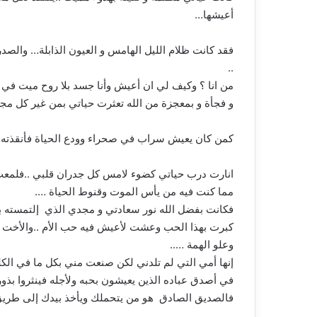
أعيشها…
فقد كانت ظلام الليل الهامس و العيون الذابلة… وال
..
من انا ؟ وكيف لي ان أعيش وأنا جسد بلا روح ميت ف
و فجأة و بمعجزة من الله تعثرت حياتي بمن غير كل مج
كمن كان يعيش سراب في صحراء وودع الحياة فأنقذته ق
انارت درب حياتي كضوء لامس كل جدران قلبي ..فلمعت 
مما كنت فيه من يأس الموت وقنوط الحياة ….
فكانت بفضل الله نور سعادتي و مجدي الذي إلتمسته 
كبرت بهذا الحب وعشت لأعيش فيه حب الأم ..والأخت و
وعلو الهمة …..
إنها أمي التي لم تلدني لكن صنعت مني بكل ما في الكل
في أصدق عباده الذين يعيشون بحبه ولأجله فينثروا 
فالصديق الصادق هو من يتحملك ويأخذ بيدك إلى طريق