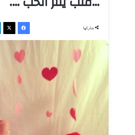
…قلب ينثر الحب ….
فيسبوك
‫X
شاركها