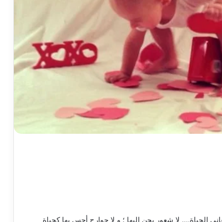
ي الحياة…. لا شعور يحن إليها ؛ و لا جوارح أحس بها كحياة