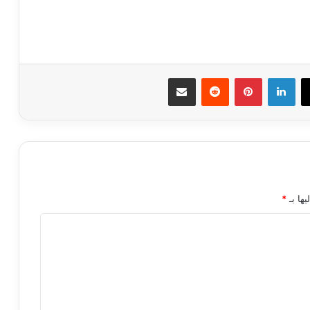
ك
‫X
لينكدإن
بينتيريست
مشاركة عبر البريد
يها بـ
*