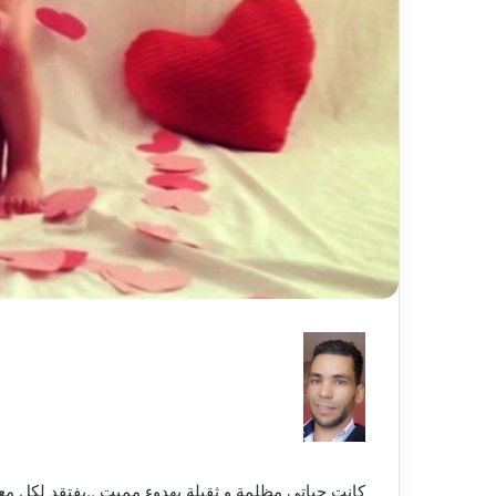
كانت حياتي مظلمة و ثقيلة بهدوء مميت ..يفتقد لكل معان