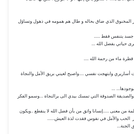
صدر المخنوق الذي ضاق بحاله و طال هم همومه في ذهول وتساؤل
ي جسد يتنفس فقط …..
رى حياتي بفضل الله …
طرة ماء من رحمة الله ….
أساريري وابتهجت نفسي ….واصبح لعيني بريق الأمل والنجاة
بوجودها… …
الصديقة الصدوقة التي تمسك بيدي الى برالنجاة …وسمو الفكر
مة من معنى …..إنسانا واثق من بأن فضل الله لا ينقطع ..ويكون
بذور الحب والأمل في نفوس فقدت لذة العيش……
 الجنة…