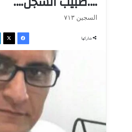
….طبيب السجن….
السجين ٧١٣
فيسبوك
‫X
شاركها