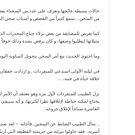
حالات بسيطة عالجها وتعرف على عدد من السجناء بعضه
من السجن….سمع كثيراً من القصص و أسباب سجن الب
كما تعرض للمضايقة من بعض نزلاء جناح المخدرات الذي
مثيلاتها ليطلبوا وصفها، و كان يرفض بشدة وذلك خوفاً م
وما احتوى الحديث مع آمر السجن بتحويل المناوبة اليو
في ليلته الأولى استدعي للمنفردات , و ازدادت خفقان 
حلاقة خبأه في فمه.. ..
نزل الطبيب للمنفردات لأول مرة وهو معتقد أن الأمر لم 
يحتاج لمكنة خياطة لإغلاقها نظرا لكثرتها، و أنه سيبق
العاشرة صباحاً لإغلاق جروحه..
.. سأل الطبيب الضابط عن السجين. فأجابه: – لقد صدر 
أسرته.. فقد حاولوا تبرئته من جريمته الفظيعة التي ارت