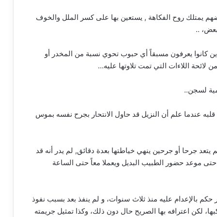
م يمتلك روح الفكاهة , يستعين بها على كسر الملل والخوف
عض، ..
ن كانوا يعرفون مسبقاً أي حبوب تحوي نسبة من المخدر أو
ن لائحة اللاءات التي تمت تلاوتها عليه…
مية لسجن..
قلبه عندما علم أن النزيل قد حاول الانتحار بجرح نفسه بموس
يتعد جرحا أو جرحين ينهي خياطتها بعدة دقائق, لم يدر أنه قد
ى حتى موعد حضور الطبيب البديل ويعملا معاً حتى الساعة
حكم بالإعدام عليه منذ ثلاث سنوات، و لم ينفذ بعد بسبب نفوذ
كبها، لكن اعترافه بها الصريح حال دون ذلك، وكذا تمثيل جريمته