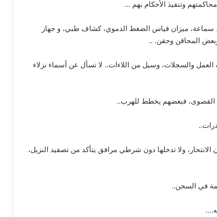
حاكمتهم وتنفيذ الأحكام بهم …
فقط سماعة، ميزان قياس الضغط الدموي، كشاف طبي، و جهاز
بعض المحاقن وحقن. ..
العمل والسجلات، وسيل من اللاءات.. لا تسأل عن أسماء نزلاء
ات القصوى، فبعضهم يخطط للهرب..
رات..
 الانتحار، ولا تدخلها دون شرطي مرافق يتأكد من تصفيد النزيل،
امة في السجن..
ه….