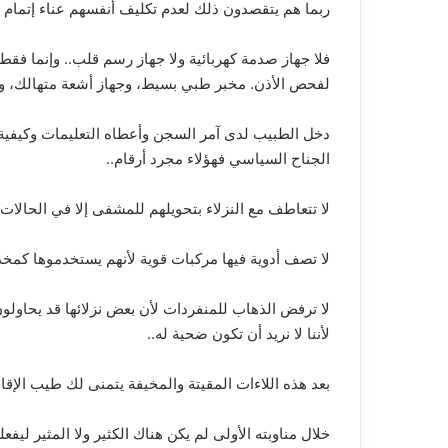
ربما هم يتقصدون ذلك لعدم تكليف أنفسهم عناء إتمام م
فلا جهاز صدمة كهربائية ولا جهاز رسم قلب.. وإنما 
لفحص الأذن. مخبر طبي بسيط، وجهاز أشعة متهالك، و
دخل الطبيب لدى آمر السجن وأعطاه التعليمات وكيفية 
الجناح السياسي فهؤلاء مجرد أرقام..
لا تتعاطف مع النزلاء بتحويلهم للمشفى إلا في الحال
لا تصف أدوية فيها مركبات قوية لأنهم يستخدموها كمخد
لا ترفض الذهاب للمنفردات لأن بعض نزلائها قد يحاولون
لأننا لا نريد أن تكون ضحية له..
بعد هذه اللاءات المقيتة والمخيفة يتمنى لك طيب الإق
خلال مناوبته الأولى لم يكن هناك الكثير ولا المثير ليفعل