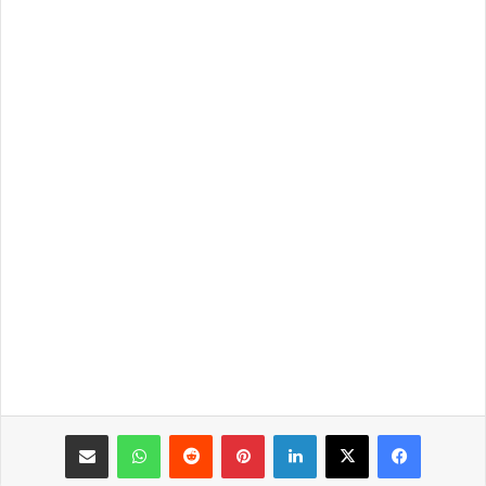
فيسبوك
‫X
لينكدإن
بينتيريست
واتساب
مشاركة عبر البريد