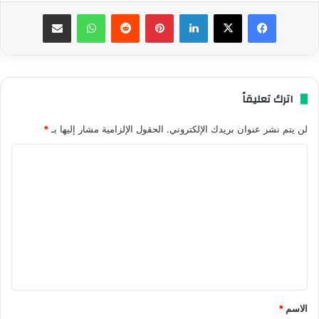
فيسبوك
‫X
لينكدإن
بينتيريست
واتساب
مشاركة عبر البريد
اترك تعليقاً
لن يتم نشر عنوان بريدك الإلكتروني.
الحقول الإلزامية مشار إليها بـ
*
ا
ل
ت
ع
ل
ي
ق
*
الاسم
*