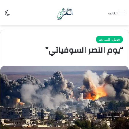
الو
القائمة
قضايا الساعة
“يوم النصر السوفياتي”