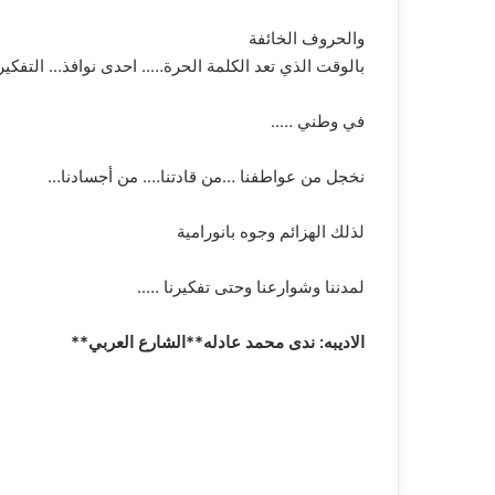
والحروف الخائفة
بالوقت الذي تعد الكلمة الحرة….. احدى نوافذ… التفكير 
في وطني …..
نخجل من عواطفنا …من قادتنا…. من أجسادنا…
لذلك الهزائم وجوه بانورامية
لمدننا وشوارعنا وحتى تفكيرنا …..
الاديبه: ندى محمد عادله**الشارع العربي**