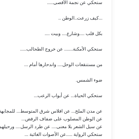
ستحكي عن نجمة الأقصى…..
…كيف زرعت..الوطن ..
بكل قلب ….وشارع…. وبيت ….
ستحكي الأمكنة……. عن خروج الطحالب…..
من مستنقعات الوحل…. واندحارها أمام …
ضوء الشمس.
ستحكي الحياة… عن أبواب الرعب…
عن مدن الملح… عن افلاس شرق المتوسط… للمجابهة
عن الوطن المصلوب على ضفاف الرفض…
عن سيل الشعر بلا معنى…. عن طرد الرسل…. ورحيلهم 
ستحكي الرواية …..عن الأصوات الغائبة …