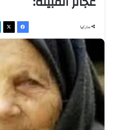
عجائز القبيلة:
فيسبوك
‫X
شاركها