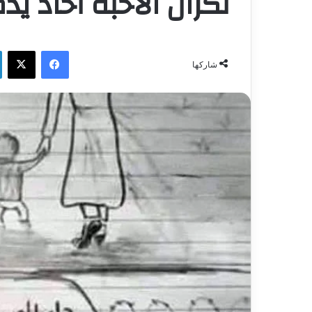
نكران الأحبة أخّاذ يُ
فيسبوك
‫X
شاركها