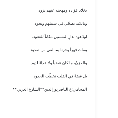
بخلايا فؤاده ومهجته عنهم يزود
وبالكبد يضحّي في سبيلهم ويجود.
اودَعوه بدارِ المسنين مكاناً للقعود.
ومات قهراً وحزنا بما لقي من صدود
والحزنُ، ما كان غضباً ولا عداءً لدود.
بل غصّةً في القلب تخطّت الحدود.
المحامي:ع الناصرنورالدين**الشارع العربي**