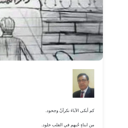
كم أبكى الآباءَ نكرآنٌ وجحود.
من ابناءٍ حُبهم في القلب خلود.