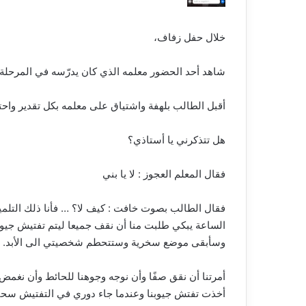
خلال ﺣﻔﻞ ﺯﻓﺎﻑ،
ﺷﺎﻫﺪ ﺃﺣﺪ ﺍﻟﺤﻀﻮﺭ ﻣﻌﻠﻤﻪ ﺍﻟﺬﻱ ﻛﺎن ﻳﺪﺭّﺳﻪ ﻓﻲ ﺍﻟﻤﺮﺣﻠﺔ ﺍلإﺑﺘﺪﺍ
ﺃﻗﺒﻞ ﺍﻟﻄﺎﻟﺐ ﺑﻠﻬﻔﺔ ﻭﺍﺷﺘﻴﺎﻕ ﻋﻠﻰ ﻣﻌﻠﻤﻪ ﺑﻜﻞ ﺗﻘﺪﻳﺮ ﻭﺍﺣ
ﻫﻞ ﺗﺘﺬﻛﺮﻧﻲ ﻳﺎ ﺃﺳﺘﺎﺫﻱ؟
ﻓﻘﺎﻝ ﺍﻟﻤﻌﻠﻢ ﺍﻟﻌﺠﻮﺯ : ﻻ ﻳﺎ ﺑﻨﻲ
ﻓﻘﺎﻝ ﺍﻟﻄﺎﻟﺐ ﺑﺼﻮﺕ ﺧﺎﻓﺖ : ﻛﻴﻒ ﻻ؟ … ﻓﺄﻧﺎ ﺫﻟﻚ ﺍﻟﺘﻠﻤ
ﺍﻟﺴﺎﻋﺔ ﻳﺒﻜﻲ ﻃﻠﺒﺖ ﻣﻨﺎ ﺃﻥ ﻧﻘﻒ ﺟﻤﻴﻌﺎ ﻟﻴﺘﻢ ﺗﻔﺘﻴﺶ ﺟﻴﻮﺑﻨ
ﻭﺳﺄﺑﻘﻰ ﻣﻮﺿﻊ ﺳﺨﺮﻳﺔ ﻭﺳﺘﺘﺤﻄﻢ ﺷﺨﺼﻴﺘﻲ ﺍﻟﻰ ﺍﻷﺑﺪ.
ﺃﻣﺮﺗﻨﺎ ﺃﻥ ﻧﻘﻖ ﺻﻔًﺎ ﻭﺃﻥ ﻧﻮﺟﻪ ﻭﺟﻮﻫﻨﺎ ﻟﻠﺤﺎﺋﻂ ﻭﺃﻥ ﻧﻐﻤﺾ ﺃﻋ
ﺃﺧﺬﺕ ﺗﻔﺘﺶ ﺟﻴﻮﺑﻨﺎ ﻭﻋﻨﺪﻣﺎ ﺟﺎﺀ ﺩﻭﺭﻱ ﻓﻲ ﺍﻟﺘﻔﺘﻴﺶ ﺳﺤ