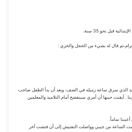
ﺋﻴﺔ ﻗﺒﻞ ﻧﺤﻮ 35 ﺳﻨﺔ.
ﺘﺮﺍﻡ،ﺛﻢ ﻗﺎﻝ ﻟﻪ ﺑﺸﻲﺀ ﻣﻦ ﺍﻟﺨﺠﻞ ﻭﺍﻟﺨﺰﻱ :
ﻴﺬ ﺍﻟﺬﻱ ﺳﺮﻕ ﺳﺎﻋﺔ ﺯﻣﻴﻠﻪ ﻓﻲ ﺍﻟﺼﻒ، ﻭﺑﻌﺪ ﺃﻥ ﺑﺪﺃ ﺍﻟﻄﻔﻞ ﺻﺎﺣﺐ
ﺎ . ﺃﻳﻘﻨﺖ ﺣﻴﻨﻬﺎ ﺃﻥ ﺃﻣﺮﻱ ﺳﻴﻨﻔﻀﺢ ﺃﻣﺎﻡ ﺍﻟﺘﻼﻣﻴﺬ ﻭﺍﻟﻤﻌﻠﻤﻴﻦ
ﻴﻨﻨﺎ ﺗﻤﺎﻣﺎً.
ﺒﺖ ﺍﻟﺴﺎﻋﺔ ﻣﻦ ﺟﻴﺒﻲ ﻭﻭﺍﺻﻠﺖ ﺍﻟﺘﻔﺘﻴﺶ إﻟﻰ ﺃﻥ ﻓﺘﺸﺖ ﺁﺧﺮ