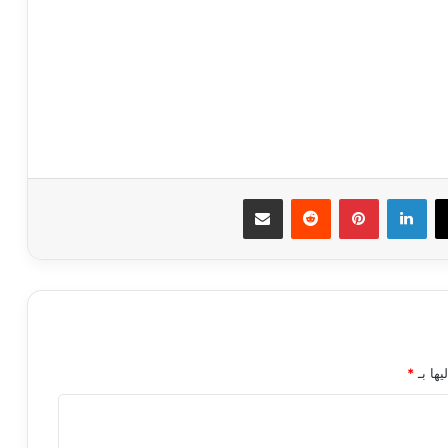
ك
‫X
لينكدإن
بينتيريست
مشاركة عبر البريد
يها بـ
*