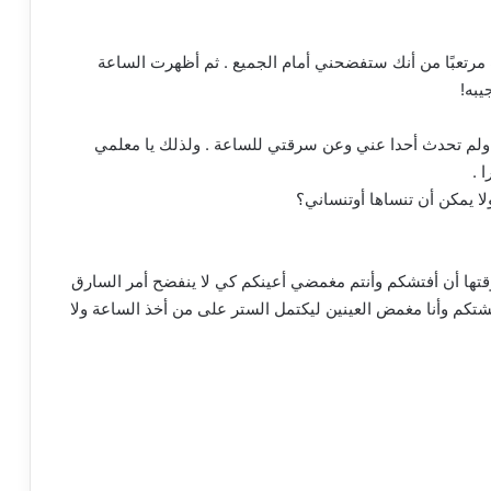
ﺖ ﻣﺮﺗﻌﺒًﺎ ﻣﻦ ﺃﻧﻚ ﺳﺘﻔﻀﺤﻨﻲ ﺃﻣﺎﻡ ﺍﻟﺠﻤﻴﻊ . ﺛﻢ ﺃﻇﻬﺮﺕ ﺍﻟﺴﺎﻋﺔ
ﻴﺒﻪ!
ﻲ ﻭﻟﻢ ﺗﺤﺪﺙ ﺃﺣﺪﺍ ﻋﻨﻲ ﻭﻋﻦ ﺳﺮﻗﺘﻲ ﻟﻠﺴﺎﻋﺔ . ﻭﻟﺬﻟﻚ ﻳﺎ ﻣﻌﻠﻤﻲ
 .
ﻻ ﻳﻤﻜﻦ ﺃﻥ ﺗﻨﺴﺎﻫﺎ ﺃﻭﺗﻨﺴﺎﻧﻲ؟
ﻭﻗﺘﻬﺎ ﺃﻥ ﺃﻓﺘﺸﻜﻢ ﻭﺃﻧﺘﻢ ﻣﻐﻤﻀﻲ ﺃﻋﻴﻨﻜﻢ ﻛﻲ ﻻ ﻳﻨﻔﻀﺢ ﺃﻣﺮ ﺍﻟﺴﺎﺭﻕ
 ﻓﺘﺸﺘﻜﻢ ﻭﺃﻧﺎ ﻣﻐﻤﺾ ﺍﻟﻌﻴﻨﻴﻦ ﻟﻴﻜﺘﻤﻞ ﺍﻟﺴﺘﺮ ﻋﻠﻰ ﻣﻦ ﺃﺧﺬ ﺍﻟﺴﺎﻋﺔ ﻭﻻ