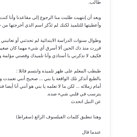
طالب.
ﻭﺑﻌﺪ أﻥ إﻧﺘﻬﻴﺖ ﻃﻠﺒﺖ ﻣﻨﺎ ﺍﻟﺮﺟﻮﻉ ﺇﻟﻰ ﻣﻘﺎﻋﺪﻧﺎ ﻭﺃﻧﺎ ﻛﻨ
ﻭﺃﻋﻄﻴﺘﻬﺎ ﻟﻠﺘﻠﻤﻴﺬ ﻟﻜﻨﻚ ﻟﻢ ﺗَﺬْﻛﺮ ﺍﺳﻢ ﺍﻟﺬﻱ ﺃﺧﺮﺟﺘﻬﺎ ﻣﻦ ﺟ
ﻭﻃﻮﺍﻝ ﺳﻨﻮﺍﺕ ﺍﻟﺪﺭﺍﺳﺔ ﺍﻻﺑﺘﺪﺍﺋﻴﺔ ﻟﻢ ﺗﺤﺪﺛﻨﻲ ﺃﻭ ﺗﻌﺎﺗﺒﻨ
ﻗﺮﺭﺕ ﻣﻨﺬ ﺫﻙ ﺍﻟﺤﻴﻦ ﺃﻻ ﺃﺳﺮﻕ ﺃﻱ ﺷﻲﺀ ﻣﻬﻤﺎ ﻛﺎﻥ ﺻﻐﻴﺮﺍ
ﻓﻜﻴﻒ ﻻ ﺗﺬﻛﺮﻧﻲ ﻳﺎ ﺃﺳﺘﺎﺫﻱ ﻭﺃﻧﺎ ﺗﻠﻤﻴﺬﻙ ﻭﻗﺼﺘﻲ ﻣﺆﻟﻤﺔ ﻭ
ﻃﺒﻄﺐ ﺍﻟﻤﻌﻠﻢ ﻋﻠﻰ ﻇﻬﺮ ﺗﻠﻤﻴﺬﻩ ﻭﺍﺑﺘﺴﻢ ﻗﺎﺋﻼ :
ﺑﺎﻟﻄﺒﻊ ﺃﺗﺬﻛﺮ ﺗﻠﻚ ﺍﻟﻮﺍﻗﻌﺔ ﻳﺎ ﺑﻨﻲ … ﺻﺤﻴﺢ ﺃﻧﻨﻲ ﺗﻌﻤﺪﺕ 
ﺃﻣﺎﻡ ﺯﻣﻼﺋﻪ … ﻟﻜﻦ ﻣﺎ ﻻ ﺗﻌﻠﻤﻪ ﻳﺎ ﺑﻨﻲ ﻫﻮ ﺃﻧﻨﻲ ﺃﻧﺎ ﺃﻳﻀﺎ
ﻳﺘﺮﺳﺐ ﻓﻲ ﻗﻠﺒﻲ ﺷﻲﺀ ﺿﺪﻩ.
عن النبل اتحدث
وهنا تنطبق كلمات الفيلسوف الرائع (سقراط)
عندما قال