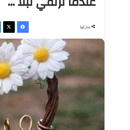
عندما نرتقي نبلا …
فيسبوك
‫X
شاركها