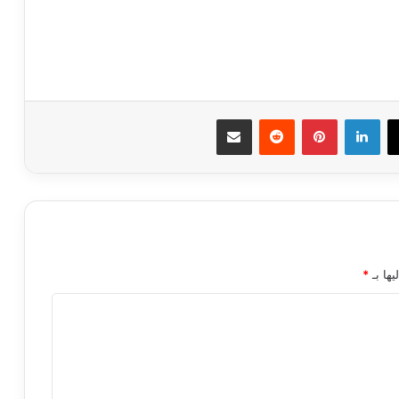
ك
‫X
لينكدإن
بينتيريست
مشاركة عبر البريد
يها بـ
*