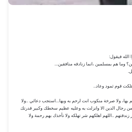
 الله فيقول:
ن؟ وما هم بمسلمين ،انما زنادقه منافقين…
ل.
كت قوم ثمود وعاد..
م بها، ولا صرخة منكوب انت ارحم به وبها…استجب دعائي ..ولا
ا من رجال الدين الا وانزلت به وعليه عظيم سخطك وكبير قدرتك
 زندقتهم ..اللهم اهلكهم شر تهلكه ولا تأخذك بهم رحمة ولا