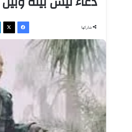
دعاء ليس بينه وبين ا
فيسبوك
‫X
شاركها