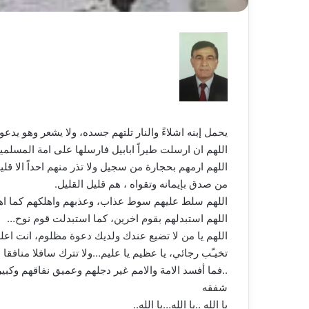
يحمل إبنه اشلاءً والنار تلتهم جسده، ولا يشعر وهو يدعوا
اللهم ان ارسلت طيراً ابابيل فارسلها على امة المسلمي
اللهم ارمهم بحجارة من سجيل ولا تذر منهم احداً الا قلي
من صدق بإيمانه وتقواه ، هم قليل القليل.
اللهم سلط عليهم سوط عذاب، وعذبهم واهلكهم كما اهل
اللهم استبدلهم بقوم اخرين، كما استبدلت قوم نوح…
اللهم يا من لا تضيع عندك ولديك دعوة مظلوم، انت اعل
تخيـّب رجائي، يا عظيم يا عليم…ولا تترك سافلا منافق
..فما أفسد الامة والامم غير دجلهم وعميق نفاقهم وكبير
شفقه
يا الله ..يا الله…يا الله..