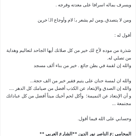
ويسرف بماله اسرافا على معدته وفرجه .
ومن لا يتصدق..ومن لم يشعر بٱلام وأوجاع الٱخرين
أقول له :
شذرة من موده لأخ لك خير من كل صلاتك أيها الجاحد لتعاليم وهداية
من تصلي له.
والله إن لقمة في بطن جائع . خير من بناء ألف مسجد
والله ان لمسة حنان على يتيم فقير خير من الف حجة…
والله إن الصدق والإبتعاد عن الكذب أفضل من صيامك كل الدهر ….
و أن الإبتعاد عن النميمة؛ وأكل لحم أخيك ميتاً أفضل من كل عباداتك
مجتمعة …
وحسابي على الله فيما أقول.
المحامي :ع الناصر نور الدين **الشارع العربي **