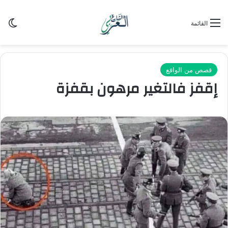
الو
القائمة
قصص من الواقع
إقفز فالتغير مرهون بقفزة