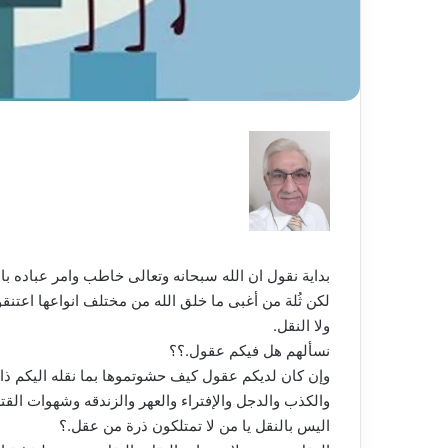
بداية نقول ان الله سبحانه وتعالى خاطب وامر عباده باعمال العقل 
لكن ثُلة من أغبى ما خلق الله من مختلف انواعها اعتنقو
ولا النقل.
نسألهم هل فيكم عقول.؟؟
وإن كان لديكم عقول كيف حشوتموها بما نقله اليكم ذا
والكذب والدجل والإفتراء والعهر والزندقه وشهوات القت
اليس بالنقل يا من لا تمتلكون ذرة من عقل.؟