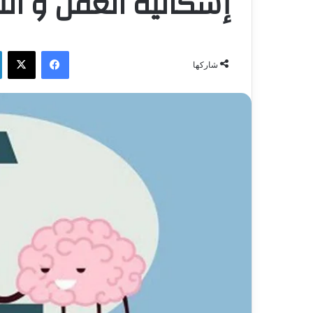
إشكالية العقل و الن
فيسبوك
‫X
شاركها