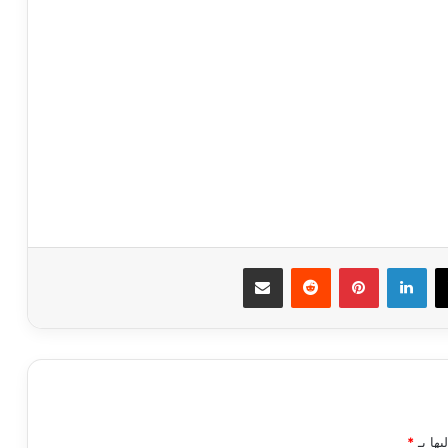
ك
‫X
لينكدإن
بينتيريست
مشاركة عبر البريد
يها بـ
*