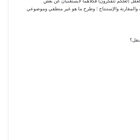
عقل (لعلكم تتفكرون) فكلاهما لايستغنيان عن بعض
نه والمقارنة والإستنتاج ؛ وطرح ما هو غير منطقي وموضوعي
نقل؟