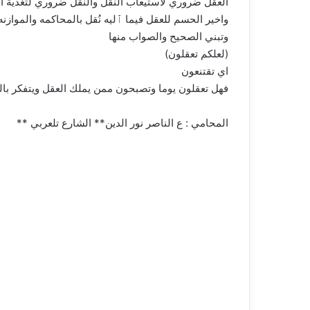
العقل ضروري لاستيعاب النقل والنقل ضروري لتغذية ال
واخير الحسم للعقل فيما ٱليه نُقل بالمحاكمه والمواز
وتبني الصحيح والصواب منها
(لعلكم تعقلون)
اي تقتنعون
فهل تعقلون يوما وتصبحون ممن يملك العقل ويتفكر بال
المحامي : ع الناصر نور الدين** الشارع تلعربي **