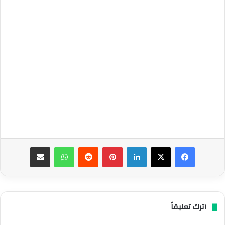
فيسبوك
‫X
لينكدإن
بينتيريست
واتساب
مشاركة عبر البريد
اترك تعليقاً