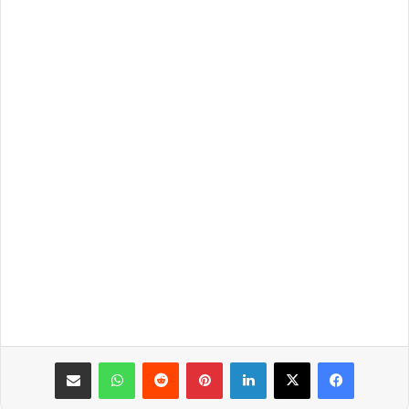
فيسبوك
‫X
لينكدإن
بينتيريست
واتساب
مشاركة عبر البريد