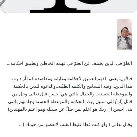
الغلوّ في الدين يختلف عن الغلوّ في فهمه الخاطئ وتطبيق احكامه…
فالأول: يعني الفهم العميق لأحكامه وغاياته ومقاصده كما أراد رب
هذا الدين…وفيه التسامح والكلمه الطيّبه..والدعوه للدين بالحكمة
والموعظة الحسنه.. والجدال بالتي هي أحسن قال تعالى وجل من
قائل (ادعُ الى سبيل ربك بالحكمة والموعظة الحسنة وجادلهم بالتي
هي احسن ان ربك هو اعلم بمن ضلَّ عن سبيله وهو اعلم بالمهتدين)
وقال تعالى ( ولو كنت فظا غليظ القلب لانفضوا من حولك )…