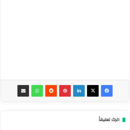
فيسبوك
‫X
لينكدإن
بينتيريست
واتساب
مشاركة عبر البريد
اترك تعليقاً