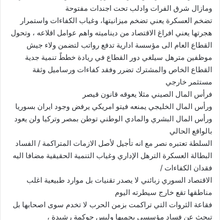
ومازال شرق الفرات وادلب تحت اجندات مفتوحة
تضخم العسكرة يعني تضخم ميزانيتها، وغياب الكفاءات واستمرار
هجرتها يعني افراغ الاقتصاد من ديناميته واهم عوامل اقلاعه ، وتحول
القطاع العام الى مؤسسة ادارية تدفع رواتب لتضمن ولاء جيش
موظفين مترهل سيلغي دور القطاع في ريادة خططً تنمية جدية
القطاع الخاص والمشترك تضرر وفقد كفاءات ورساميل وثقة
مستثمر خارجي
فرأس المال الصيني مثلا يعوقه قانون قيصر
ورأس المال الخليجي يمنعه فيتو امريكي يرفض وجود ايران بسوريا
ورأس المال البشري والمادي الوطني توطن بمصر وتركيا ولن يعود
بالواقع الحالي
السلطة تعتبره نصر مع انه تأجيل لأصل الازمات المتراكمة / الفساد
البطالة العسكرة الترهل الإداري وغياب التنمية الحقيقية مضافا اليه
فقدان الكفاءات /
الاقتصاد السوري زبائني لا يصدر تقنيات بل موارد طبيعية اغلب
مناطقها تقع خارج سيطرته اليوم
فقاعة الثروات التي تراكمت بزمن الحرب لا تخدم سوى اصحابها بل
تبحث عن فساد مؤسسي يحميها وليس حوكمة رشيدة ،