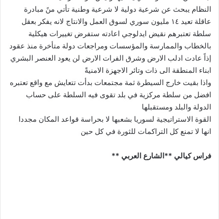
النظام يبحث عن شرعية دولية لا شرعية وطنية تأتي منً مبادرة
عاقلة تعيد ١٤ مليون سوري لسوق العمل والانتاج لانه يفكر بعقل
سلطة تعتبرهم نقيض ايدلوجي اعادته ستفرض تغييرات هيكلية
بالخطاب والممارسة والمؤسسات ومراجعات دولة متأخرة منذ عقود
إذاً عادت ادلب الارض وشرق الفرات الارض لن يعود العنصر البشري
ابناء المنطقة الى ذات وتائر الاجهزة الامنيةً
واذا بقيت خارج السيطرة ثمة مجتمعات بدأت تتعايش مع واقع تعتبره
افضل من سلطة مركزية في بلد تقوى فيه السلطة على حساب
الدولة والبلد ومستقبلها
القوة الاستراتيجية لسوريا بشعبها لا بحراسة قواعد المكان مجددا
انها لا تمنع كل التراكمات للثورة في كل حين
فراس كيالي **الشارع العربي **