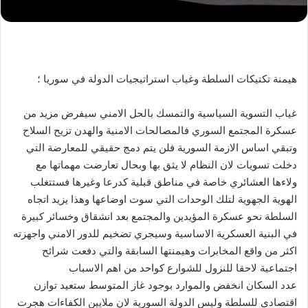
هيمنة تكتيكات السلطة وغياب استراتيجيات الدولة في سوريا ؛
غياب التسوية السياسية والتمسك بالحل الامني سيفرض مزيد من
عسكرة المجتمع السوري فالمصالحات الامنية والهدن تزيح السلاح
وتبقي اساس الازمة السورية فلن يتم دمج حقيقي للمعارضة التي
دخلت تسويات لان النظام لا يثق بها وبحال تعارضت مهماتها مع
ولاءها العشائري خاصة في مناطق قبلية كدرعا وغيرها فستتغلب
الهوية الجهوية لتلك الوحدات التي سوت اوضاعها وهذا يزيد اتجاه
السلطة نحو عسكرة المؤيدين والمجتمع بعد انشقاق وخسائر كبيرة
في البنية العسكرية الاساسية وسيجري تضخيم للدور الامني واجهزته
اكثر من واقع المخابرات وهيمنتها السابقة والتي دفعت شرائح
اجتماعية لاحقا للنزول للشوارع كواحد من اهم الاسباب
عدد السكان انخفض والموارد بوجود غاز المتوسط ستعيد توازن
اقتصادي للسلطة وليس الدولة السورية لان ملايين الكفاءات هجرت