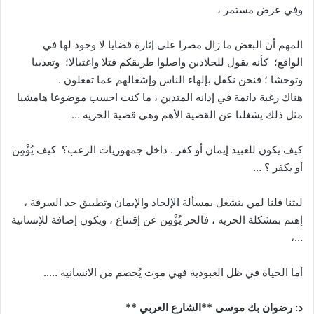
وفِي عرض مستمر ،
المهم أن البعض ما زال مصرا على إثارة قضايا لا وجود لها في
الواقع؛ كأنه يقول للجلادين واصلوا طريقكم قتلا واغتيالا؛ وتعذيبا
وتوحشا ؛ فنحن نكفل بإلهاء الناس وإشغالهم عما تفعلون .
هناك رغبة دائمة في إدانه المتدين ، ما كنت احسب موضوعا هامشيا
مثل ذلك يشغلنا عن القضية الأهم وهي قضية الحريه …
كيف يكون للعبيد إيمان أو كفر . داخل جمهوريات الرعب؟ كيف يُؤْمِن
أو يكفر ؟ …
ليتنا قلنا لمن ينشغل بمسألة الإلحاد والإيمان وتطبيق حد السرقة ،
إهتم بمشكلة الحريه ، فالحر يُؤْمِن عن إقتناع ، ويكون إضافة للإنسانية
…،
أما الحياة في ظل العبودية فهي موت يُخصم من الانسانية …..
د: رضوان بك موسى **الشارع العربي **