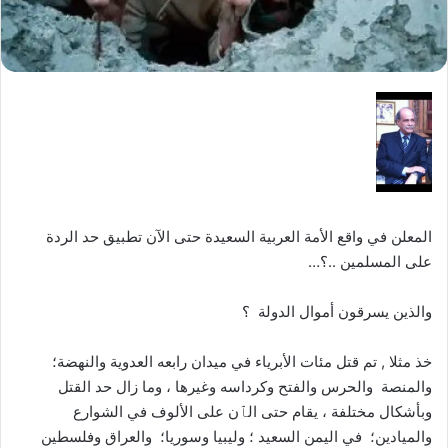
المعلن في واقع الأمة العربية السعيدة حتى الآن تطبيق حد الردة
على المسلمين ..؟…
والذين يسرقون أموال الدولة ؟
خذ مثلا , تم قتل مئات الأبرياء في ميدان رابعه العدوية والنهضة؛
والمنصة والحرس والفتح وكرداسه وغيرها ، وما زال حد القتل
وبأشكال مختلفة ، يقام حتى الٱن على الألوف في الشوارع
والميادين؛ في اليمن السعيد ؛ وليبيا وسوريا؛ والعراق وفلسطين